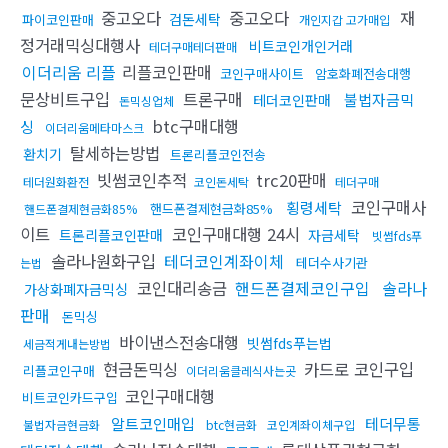
중고오다
중고오다
재
검돈세탁
파이코인판매
개인지갑 고가매입
정거래믹싱대행사
비트코인개인거래
테더구매테더판매
이더리움 리플
리플코인판매
코인구매사이트
암호화폐전송대행
문상비트구입
트론구매
불법자금믹
테더코인판매
돈믹싱업체
btc구매대행
싱
이더리움메타마스크
탈세하는방법
환치기
트론리플코인전송
빗썸코인추적
trc20판매
테더원화환전
코인돈세탁
테더구매
코인구매사
횡령세탁
핸드폰결제현금화85%
핸드폰결제현금화85%
이트
코인구매대행 24시
트론리플코인판매
자금세탁
빗썸fds푸
솔라나원화구입
테더코인계좌이체
테더수사기관
는법
코인대리송금
핸드폰결제코인구입
솔라나
가상화폐자금믹싱
판매
돈믹싱
바이낸스전송대행
빗썸fds푸는법
세금적게내는방법
현금돈믹싱
카드로 코인구입
리플코인구매
이더리움클레식사는곳
코인구매대행
비트코인카드구입
알트코인매입
테더무통
불법자금현금화
btc현금화
코인계좌이체구입