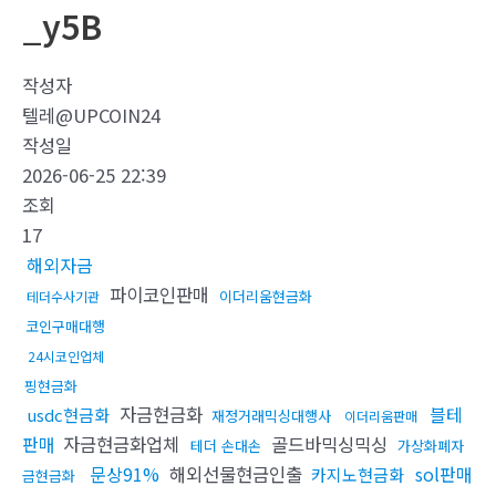
_y5B
작성자
텔레@UPCOIN24
작성일
2026-06-25 22:39
조회
17
해외자금
파이코인판매
이더리움현금화
테더수사기관
코인구매대행
24시코인업체
핑현금화
자금현금화
블테
usdc현금화
재정거래믹싱대행사
이더리움판매
판매
자금현금화업체
골드바믹싱믹싱
테더 손대손
가상화폐자
문상91%
해외선물현금인출
sol판매
카지노현금화
금현금화