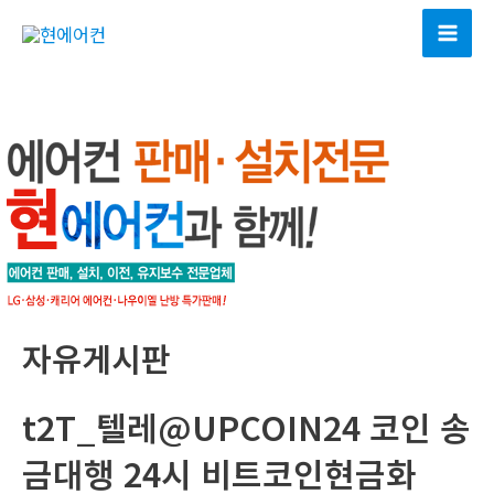
콘
텐
Mai
츠
Men
로
건
너
뛰
기
자유게시판
t2T_텔레@UPCOIN24 코인 송
금대행 24시 비트코인현금화