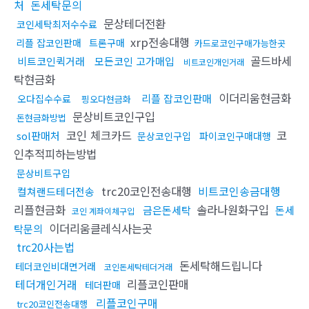
처
돈세탁문의
문상테더전환
코인세탁최저수수료
xrp전송대행
리플 잡코인판매
트론구매
카드로코인구매가능한곳
골드바세
비트코인퀵거래
모든코인 고가매입
비트코인개인거래
탁현금화
이더리움현금화
리플 잡코인판매
오다집수수료
핑오다현금화
문상비트코인구입
돈현금화방법
코인 체크카드
코
sol판매처
문상코인구입
파이코인구매대행
인추적피하는방법
문상비트구입
trc20코인전송대행
비트코인송금대행
컬쳐랜드테더전송
리플현금화
솔라나원화구입
금은돈세탁
돈세
코인 계좌이체구입
이더리움클레식사는곳
탁문의
trc20사는법
돈세탁해드립니다
테더코인비대면거래
코인돈세탁테더거래
테더개인거래
리플코인판매
테더판매
리플코인구매
trc20코인전송대행