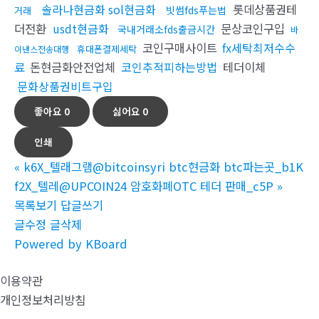
솔라나현금화 sol현금화
롯데상품권테
빗썸fds푸는법
거래
더전환
usdt현금화
문상코인구입
국내거래소fds출금시간
바
코인구매사이트
fx세탁최저수수
휴대폰결제세탁
이낸스전송대행
료
돈현금화안전업체
코인추적피하는방법
테더이체
문화상품권비트구입
좋아요
0
싫어요
0
인쇄
«
k6X_텔래그램@bitcoinsyri btc현금화 btc파는곳_b1K
f2X_텔레@UPCOIN24 암호화폐OTC 테더 판매_c5P
»
목록보기
답글쓰기
글수정
글삭제
Powered by KBoard
이용약관
개인정보처리방침