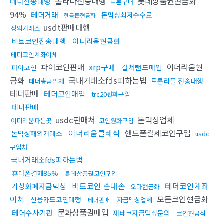
솔라나전송대행
롯데상품권현금화
테더전송대행
트론구매
94%
테더거래
돈믹싱최저수수료
현금돈현금화
usdt판매대행
장외거래소
비트코인전송대행
이더리움현금화
테더코인계좌이체
파이코인판매
xrp구매
이더리움현
컬쳐랜드매입
파이코인
금화
국내거래소fds피하는법
트론리플 전송대행
테더송금업체
테더판매
테더코인매입
trc20원화구입
테더판매
usdc판매처
돈믹싱업체
이더리움파는곳
코인원화구입
이더리움클레식
핸드폰결제코인구입
돈믹싱해외거래소
usdc
구입처
국내거래소fds피하는법
휴대폰결제85%
롯데상품권코인구입
비트코인 손대손
테더코인계좌
가상화폐자금믹싱
오다현금화
이체
모든코인현금화
신용카드코인대행
자금믹싱업체
테더판매
문화상품권매입
테더수사기관
재테크자금믹싱문의
코인현금직