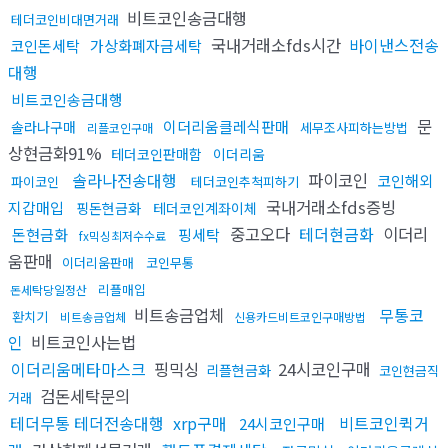
비트코인송금대행
테더코인비대면거래
국내거래소fds시간
바이낸스전송
코인돈세탁
가상화폐자금세탁
대행
비트코인송금대행
문
이더리움클레식판매
솔라나구매
세무조사피하는방법
리플코인구매
상현금화91%
테더코인판매함
이더리움
솔라나전송대행
파이코인
코인해외
파이코인
테더코인추척피하기
국내거래소fds증빙
지갑매입
핑돈현금화
테더코인계좌이체
중고오다
테더현금화
이더리
돈현금화
핑세탁
fx믹싱최저수수료
움판매
이더리움판매
코인무통
리플매입
돈세탁당일정산
비트송금업체
무통코
환치기
비트송금업체
신용카드비트코인구매방법
인
비트코인사는법
이더리움메타마스크
핑믹싱
24시코인구매
리플현금화
코인현금직
검돈세탁문의
거래
테더무통 테더전송대행
xrp구매
비트코인퀵거
24시코인구매