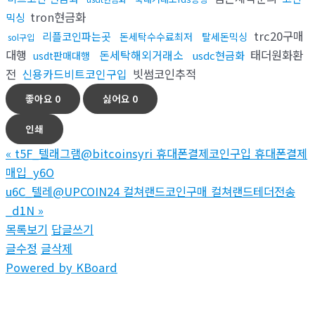
tron현금화
믹싱
trc20구매
리플코인파는곳
돈세탁수수료최저
탈세돈믹싱
sol구입
대행
돈세탁해외거래소
태더원화환
usdc현금화
usdt판매대행
전
신용카드비트코인구입
빗썸코인추적
좋아요
0
싫어요
0
인쇄
«
t5F_텔래그램@bitcoinsyri 휴대폰결제코인구입 휴대폰결제
매입_y6O
u6C_텔레@UPCOIN24 컬쳐랜드코인구매 컬쳐랜드테더전송
_d1N
»
목록보기
답글쓰기
글수정
글삭제
Powered by KBoard