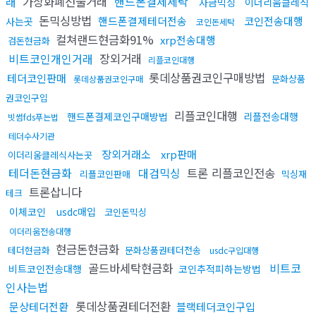
래
가상화폐선물거래
핸드폰결제세탁
자금믹싱
이더리움클레식
돈믹싱방법
핸드폰결제테더전송
코인전송대행
사는곳
코인돈세탁
컬쳐랜드현금화91%
xrp전송대행
검돈현금화
비트코인개인거래
장외거래
리플코인대행
롯데상품권코인구매방법
테더코인판매
문화상품
롯데상품권코인구매
권코인구입
리플코인대행
핸드폰결제코인구매방법
리플전송대행
빗썸fds푸는법
테더수사기관
장외거래소
xrp판매
이더리움클레식사는곳
테더돈현금화
대검믹싱
트론 리플코인전송
리플코인판매
믹싱재
트론삽니다
테크
이체코인
usdc매입
코인돈믹싱
이더리움전송대행
현금돈현금화
테더현금화
문화상품권테더전송
usdc구입대행
골드바세탁현금화
비트코
비트코인전송대행
코인추적피하는방법
인사는법
롯데상품권테더전환
문상테더전환
블랙테더코인구입