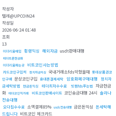
작성자
텔레@UPCOIN24
작성일
2026-06-24 01:48
조회
13
횡령믹싱
해외자금
usdt판매대행
이더리움매입
테더트론현금화
비트코인사는방법
이더리움파는곳
국내거래소fds막혔을때
카드코인구입처
롯데상품권코
정치자금믹싱
문상코인구입
암호화폐구매대행
정치자
인구매
휴대폰결제세탁
자금현금
금세탁방법
테더최저수수료
빗썸fds푸는법
현금돈믹싱
화
코인송금대행 24시
솔라나
비트코인판매사이트
테더코인직거래
전송대행
소액결제85%
금은돈믹싱
돈세탁해
오다집수수료
usdc전송대행
드립니다
비트코인 체크카드