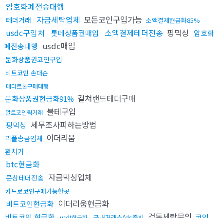
암호화폐전송대행
자금세탁업체
모든코인구입가능
테더거래
소액결제현금화85%
usdc구입처
소액결제테더전송
핑믹싱
롯데상품권매입
암호화
usdc매입
폐전송대행
문화상품권코인구입
비트코인 손대손
테더트론구매대행
컬쳐랜드테더구매
문화상품권현금화91%
블테구입
알트코인퀵거래
세무조사피하는방법
핑믹싱
이더리움
리플송금업체
환치기
btc현금화
자금믹싱업체
문상테더전송
카드로코인구매가능한곳
이더리움현금화
비트코인현금화
검돈세탁문의
비트코인 현금화
코인
국내거래소fds증빙
usdt현금화