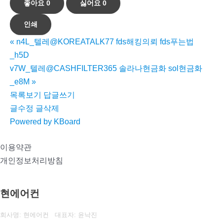
좋아요
0
싫어요
0
인쇄
«
n4L_텔레@KOREATALK77 fds해킹의뢰 fds푸는법
_h5D
v7W_텔레@CASHFILTER365 솔라나현금화 sol현금화
_e8M
»
목록보기
답글쓰기
글수정
글삭제
Powered by KBoard
이용약관
개인정보처리방침
현에어컨
회사명: 현에어컨 대표자: 윤낙진