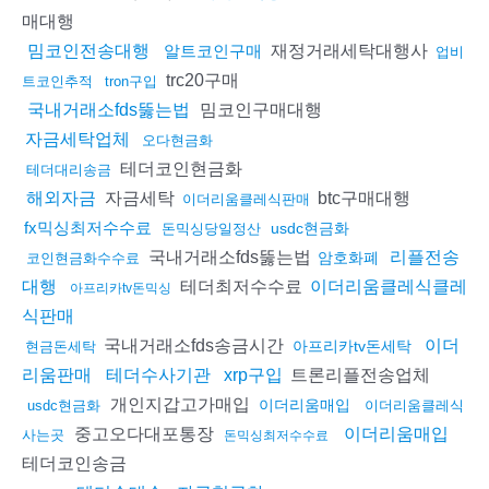
매대행
재정거래세탁대행사
밈코인전송대행
알트코인구매
업비
trc20구매
트코인추적
tron구입
밈코인구매대행
국내거래소fds뚫는법
자금세탁업체
오다현금화
테더코인현금화
테더대리송금
자금세탁
btc구매대행
해외자금
이더리움클레식판매
fx믹싱최저수수료
usdc현금화
돈믹싱당일정산
국내거래소fds뚫는법
리플전송
암호화폐
코인현금화수수료
테더최저수수료
대행
이더리움클레식클레
아프리카tv돈믹싱
식판매
국내거래소fds송금시간
이더
아프리카tv돈세탁
현금돈세탁
트론리플전송업체
리움판매
테더수사기관
xrp구입
개인지갑고가매입
이더리움매입
usdc현금화
이더리움클레식
중고오다대포통장
이더리움매입
사는곳
돈믹싱최저수수료
테더코인송금