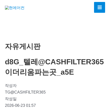
콘
텐
Mai
츠
Men
로
건
너
뛰
자유게시판
기
d8G_텔레@CASHFILTER365
이더리움파는곳_a5E
작성자
TG@CASHFILTER365
작성일
2026-06-23 01:57