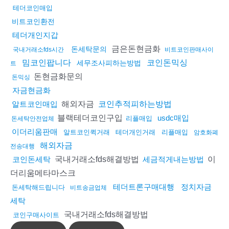
테더코인매입
비트코인환전
테더개인지갑
금은돈현금화
돈세탁문의
국내거래소fds시간
비트코인판매사이
밈코인팝니다
코인돈믹싱
세무조사피하는방법
트
돈현금화문의
돈믹싱
자금현금화
해외자금
알트코인매입
코인추적피하는방법
블랙테더코인구입
usdc매입
리플매입
돈세탁안전업체
이더리움판매
알트코인퀵거래
테더개인거래
리플매입
암호화폐
해외자금
전송대행
국내거래소fds해결방법
이
코인돈세탁
세금적게내는방법
더리움메타마스크
테더트론구매대행
정치자금
돈세탁해드립니다
비트송금업체
세탁
국내거래소fds해결방법
코인구매사이트