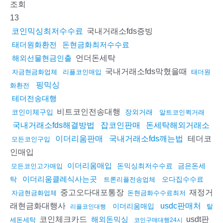
조회
13
국내거래소fds증빙
코인믹싱최저수수료
태더원화환전
돈현금화최저수수료
언더돈세탁
해외선물현금인출
국내거래소fds막혔을때
자금현금화업체
리플코인매입
태더원
핑믹싱
화환전
테더전송대행
비트코인전송대행
코인이체구입
장외거래
알트코인퀵거래
국내거래소fds해결방법
잡코인판매
돈세탁해외거래소
테더코
이더리움판매
국내거래소fds깨는법
모든코인구입
인매입
이더리움매입
돈믹싱최저수수료
금은돈세
모든코인고가매입
이더리움클레식사는곳
탁
오다집수수료
트론리플전송업체
중고오다대포통장
재정거
자금현금화업체
돈현금화수수료최저
래현금화대행사
usdc판매처
이더리움매입
탈
리플코인대행
코인체크카드
usdt판
해외돈믹싱
세돈세탁
코인구매대행24시