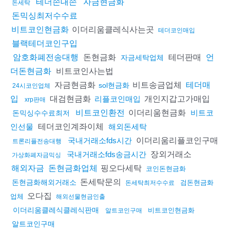
테더손대손
자금현금화
돈세탁
돈믹싱최저수수료
이더리움클레식사는곳
비트코인현금화
테더코인매입
블랙테더코인구입
돈현금화
테더판매
암호화폐전송대행
언
자금세탁업체
비트코인사는법
더돈현금화
자금현금화
비트송금업체
테더매
sol현금화
24시코인업체
대검현금화
개인지갑고가매입
입
리플코인매입
xrp판매
이더리움현금화
비트코인환전
비트코
돈믹싱수수료최저
테더코인계좌이체
인선물
해외돈세탁
이더리움리플코인구매
국내거래소fds시간
트론리플전송대행
장외거래소
국내거래소fds송금시간
가상화폐자금믹싱
핑오다세탁
해외자금
돈현금화업체
코인돈현금화
돈세탁문의
돈현금화해외거래소
검돈현금화
돈세탁최저수수료
오다집
업체
해외선물현금인출
이더리움클레식클레식판매
비트코인현금화
알트코인구매
알트코인구매