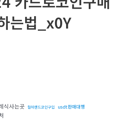
24 카드로코인구매
는법_x0Y
레식사는곳
usdt판매대행
컬쳐랜드코인구입
처