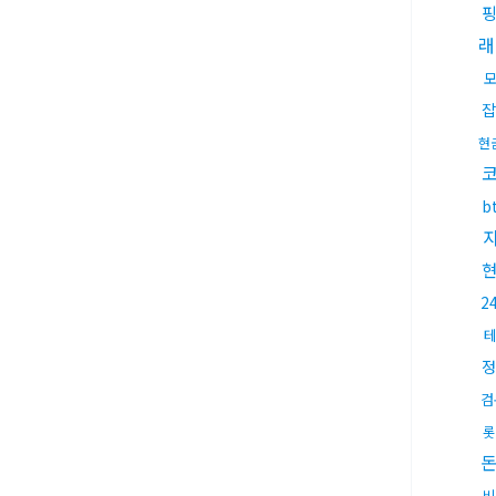
래
잡
현
b
2
정
검
롯
비