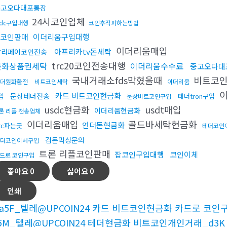
중고오다대포통장
24시코인업체
sdc구입대행
코인추적피하는방법
코인판매
이더리움구입대행
이더리움매입
아프리카tv돈세탁
알리페이코인전송
trc20코인전송대행
문화상품권세탁
이더리움수수료
중고오다대
국내거래소fds막혔을때
비트코
더원화환전
비트코인세탁
이더리움
이
카드 비트코인현금화
문상테더전송
입
테더tron구입
문상비트코인구입
usdc현금화
usdt매입
이더리움현금화
론 리플 전송업체
이더리움매입
골드바세탁현금화
언더돈현금화
tc파는곳
테더코인
검돈믹싱문의
더코인이체구입
트론 리플코인판매
잡코인구입대행
코인이체
드로 코인구입
좋아요
0
싫어요
0
인쇄
a5F_텔레@UPCOIN24 카드 비트코인현금화 카드로 코인구
5M_텔레@UPCOIN24 테더현금화 비트코인개인거래_d3K