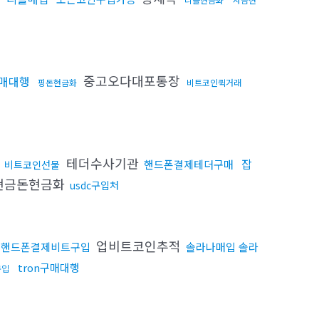
중고오다대포통장
구매대행
핑돈현금화
비트코인퀵거래
입
테더수사기관
잡
핸드폰결제테더구매
비트코인선물
현금돈현금화
usdc구입처
업비트코인추적
핸드폰결제비트구입
솔라나매입 솔라
tron구매대행
구입