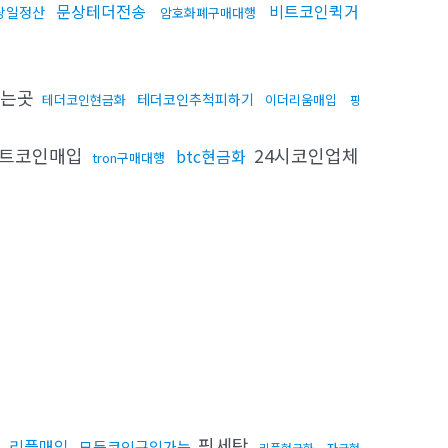
문상테더전송
비트코인퀵거
당일정산
암호화폐구매대행
사는곳
테더코인추척피하기
테더코인현금화
이더리움매입
핑
트코인매입
24시코인업체
btc현금화
tron구매대행
전
핑세탁
리플매입
모든코인구입가능
리플현금화
자금현