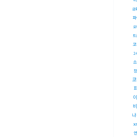
금
파
오
트
코
2
소
코
비
나
x