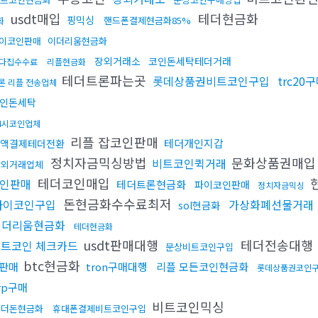
usdt매입
테더현금화
핑믹싱
핸드폰결제현금화85%
화
이코인판매
이더리움현금화
장외거래소
코인돈세탁테더거래
다집수수료
리플현금화
테더트론파는곳
롯데상품권비트코인구입
trc20
론 리플 전송업체
인돈세탁
4시코인업체
리플 잡코인판매
테더개인지갑
액결제테더전환
정치자금믹싱방법
문화상품권매
비트코인퀵거래
장외거래업체
테더코인매입
인판매
테더트론현금화
파이코인판매
정치자금믹싱
돈현금화수수료최저
파이코인구입
가상화폐선물거래
sol현금화
이더리움현금화
테더현금화
usdt판매대행
테더전송대행
트코인 체크카드
문상비트코인구입
btc현금화
판매
tron구매대행
리플 모든코인현금화
롯데상품권코인
rp구매
비트코인믹싱
언더돈현금화
휴대폰결제비트코인구입