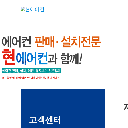
콘
텐
츠
로
건
너
뛰
기
고객센터