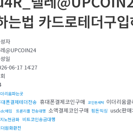
u4R_텔레@UPCOIN
하는법 카드로테더구입하
작성자
레@UPCOIN24
작성일
026-06-17 14:27
조회
4
이더리움파는곳
휴대폰결제코인구매
이더리움클
휴대폰결제테더전송
코인돈세탁
소액결제코인구매
usdc판매
핑돈믹싱
sdc매입
트론리플 전송대행
비트코인송금대행
지노현금화
태더원화환전