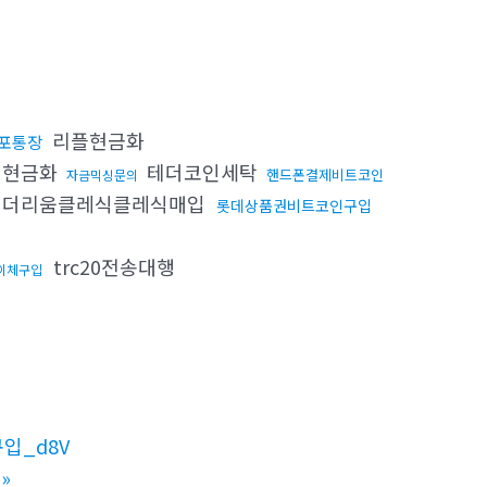
리플현금화
포통장
인현금화
테더코인세탁
핸드폰결제비트코인
자금믹싱문의
더리움클레식클레식매입
롯데상품권비트코인구입
trc20전송대행
이체구입
입_d8V
»