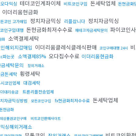
테더코인계좌이체
돈세탁업체
핑오다믹싱
비트코인구입
돈현금화
이더리움현금화
정치자금믹싱
정치자금믹싱
리플삽니다
모든코인 고가매입
돈현금화최저수수료
파이코인
코인구입대행
재테크자금세탁문의
소액결제세탁
금화
이더리움클레식클레식판매
비
코인해외지갑매입
코인구매대행 24시
오다집수수료
소액결제85%
이더리움현금화
tc파는곳
자금세탁문의
장외거래소
횡령세탁
현금돈세탁
대검세탁
4시코인업체
트론리플전송업체
테더대리송금
돈세탁업체
치자금믹싱방법
fx현금화최저수수료
모든코인구입
돈현금화
데상품권코인구매
비트코인판매사이트
돈믹싱해외거래소
무통코인
비트코인환
장외거래소
트코인현금화
문상코인구매방법