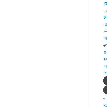
u
잡
태
구
트
b
테
카
«
k