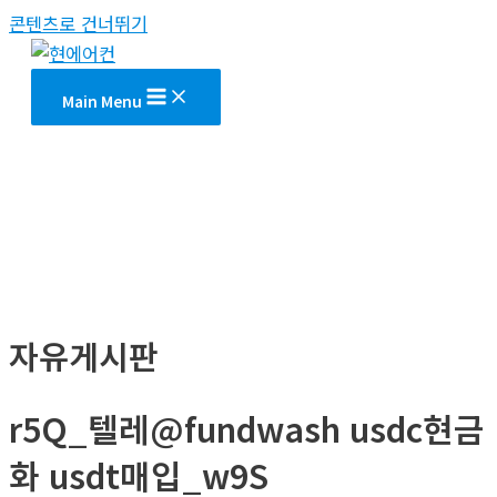
콘텐츠로 건너뛰기
Main Menu
자유게시판
r5Q_텔레@fundwash usdc현금
화 usdt매입_w9S