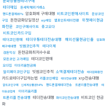
문화상품권테더구매
테더매입
돈세탁해외거래소
암호화폐 구매대행
비트코인판매사이트
문상코인
핸드폰결제85%
돈현금화당일정산
위챗페이현금
구입
엘포인트테더전환
xrp매입
화전문
코인구매사이트
중고오다
비트코인카드구입
테더무통테더전송대행
해외선물현금인출
테더코인판매
암호화
빗썸코인추적
테더이체
폐구매대행
돈현금화최저수수료
검돈믹싱
테더코인판매
모든코인 고가매입
오다집
이더리움현금화
빗썸코인추적
소액결제테더전송
알리페이코인구입
테더원화환전
카드로테더구입하는법
xrp전송대행
리플코인매입
테더전송대행
핸드폰결제테더전송
트론리플전송대행
알트코인구매
신세계상품권94%
테
이더리움리플
더송금업체
테더전송대행
비트코인 현금
트론리플 전송대행
파이코인전송대행
화