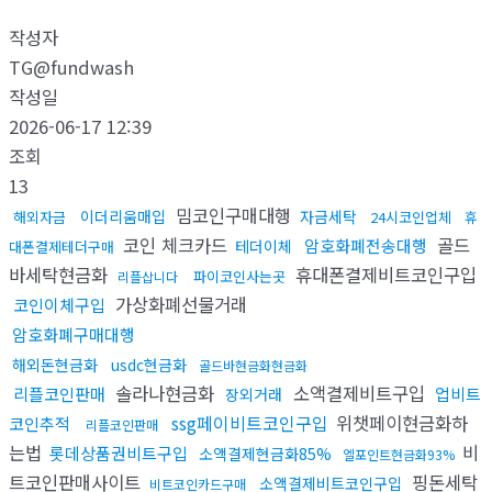
작성자
TG@fundwash
작성일
2026-06-17 12:39
조회
13
밈코인구매대행
이더리움매입
자금세탁
해외자금
24시코인업체
휴
코인 체크카드
골드
암호화폐전송대행
테더이체
대폰결제테더구매
바세탁현금화
휴대폰결제비트코인구입
파이코인사는곳
리플삽니다
가상화폐선물거래
코인이체구입
암호화폐구매대행
해외돈현금화
usdc현금화
골드바현금화현금화
솔라나현금화
소액결제비트구입
리플코인판매
업비트
장외거래
ssg페이비트코인구입
위챗페이현금화하
코인추적
리플코인판매
는법
비
롯데상품권비트구입
소액결제현금화85%
엘포인트현금화93%
트코인판매사이트
핑돈세탁
소액결제비트코인구입
비트코인카드구매