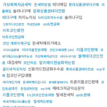
가상화폐자금세탁
테더매입
돈세탁방법
롯데상품권테더구매
리
솔라나구매
문화상품권테더전환
플매입
테더구매
카지노믹싱
솔라나구입
fx믹싱최저수수료
usdc현금화
신용카드코인충전
자금현금화
비트코인환전
비트코인현금화
돈세탁해외거래소
코인 계좌이체구입
리플코인판매
이더리움전송대행
코인구매대행 24시
국
이더리움판매
블랙테더코인전
내거래소fds뚫어주는곳
가상화폐자금믹싱
테더수사기관
송
대검세탁
알리페이현금화하는법
코인믹싱
신용카드현금화수수료
골드바믹싱믹싱
롯데상품권테더전송
xrp구
잡코인구입대행
매
트론리플코인판매
코
테더개인거래
돈세탁해드립니다
휴대폰결제85%
재테크자금믹싱문의
인송금대리
돈현금화방법
xrp구매
리플코인판매
탈세돈세탁
usdc판매
trc20코인전송대행
탈세하는방법
국내거래소fds뚫는법