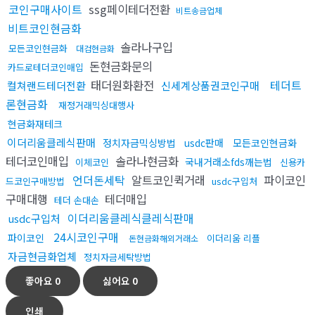
코인구매사이트
ssg페이테더전환
비트송금업체
비트코인현금화
솔라나구입
모든코인현금화
대검현금화
돈현금화문의
카드로테더코인매입
태더원화환전
테더트
컬쳐랜드테더전환
신세계상품권코인구매
론현금화
재정거래믹싱대행사
현금화재테크
이더리움클레식판매
정치자금믹싱방법
usdc판매
모든코인현금화
테더코인매입
솔라나현금화
국내거래소fds깨는법
이체코인
신용카
언더돈세탁
알트코인퀵거래
파이코인
드코인구매방법
usdc구입처
구매대행
테더매입
테더 손대손
이더리움클레식클레식판매
usdc구입처
24시코인구매
파이코인
이더리움 리플
돈현금화해외거래소
자금현금화업체
정치자금세탁방법
좋아요
0
싫어요
0
인쇄