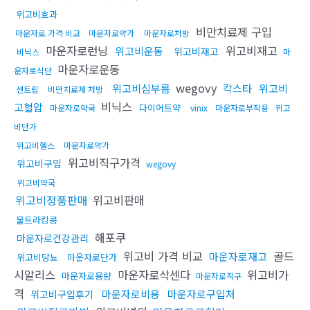
위고비효과
비만치료제 구입
마운자로 가격 비교
마운자로약가
마운자로처방
마운자로런닝
위고비재고
위고비운동
위고비재고
비닉스
마
마운자로운동
운자로식단
wegovy
위고비심부름
칵스타
위고비
센트립
비만치료제 처방
비닉스
고혈압
다이어트약
마운자로약국
vinix
마운자로부작용
위고
비단가
위고비헬스
마운자로약가
위고비직구가격
위고비구입
wegovy
위고비약국
위고비정품판매
위고비판매
울트라킹콩
해포쿠
마운자로건강관리
위고비 가격 비교
골드
마운자로재고
위고비당뇨
마운자로단가
시알리스
마운자로삭센다
위고비가
마운자로용량
마운자로직구
격
마운자로비용
마운자로구입처
위고비구입후기