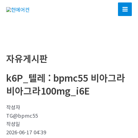
콘
텐
Mai
츠
Men
로
건
너
뛰
자유게시판
기
k6P_텔레 : bpmc55 비아그라
비아그라100mg_i6E
작성자
TG@bpmc55
작성일
2026-06-17 04:39