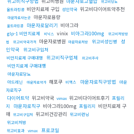
위고비직구방법
위고비병원
마운자로고혈압
위고비당뇨
비만치료제 구입
위고비다이어트약추천
성인약국
울트라킹콩
마운자로용량
마운자로사는곳
마운자로달리기
비아그라
울트라킹콩
vinix
비아그라100mg
glp-1 비만치료제
비닉스
위고비처방방
마운자로병원
성
위고비성인병
법
위고비약국가격
마운자로처방
인약국
위고비구입처
위고비직구업체
비만치료제 구매대행
위고비주사
비만치료제 구매대행
마운자로당뇨
해포쿠
마운자로직구방법
아드레닌
마운
비맥스
마운자로약가
자로직구
다이어트약
위고비약국
위고비다이어트후기
프릴리
vimax
마운자로직구
비아그라100mg
비만치료제 구
지
프릴리지
매
위고비건강관리
위고비런닝
위고비구입처
위고비처방
프로코밀
위고비효과
vimax