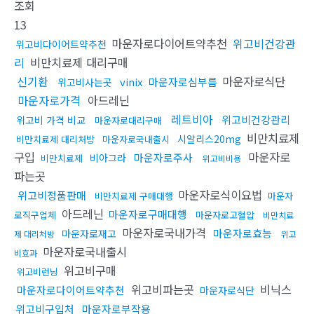
조회
13
마운자로다이어트약추천
위고비건강관
위고비다이어트약추천
리
비만치료제 대리구매
신기환
마운자로식단
vinix
마운자로심부름
위고비사는곳
마운자로가격
아드레닌
레트비아
위고비건강관리
위고비 가격 비교
마운자로대리구매
비만치료제
시알리스20mg
비만치료제 대리처방
마운자로국내출시
구입
마운자로
마운자로주사
비아그라
비만치료제
위고비비용
파는곳
마운자로식이요법
위고비정품판매
비만치료제 구매대행
마운자
아드레닌
마운자로구매대행
로직구업체
마운자로고혈압
비만치료
마운자로국내가격
마운자로효능
마운자로재고
제 대리처방
위고
마운자로국내출시
비효과
위고비구매
위고비런닝
위고비파는곳
비닉스
마운자로다이어트약추천
마운자로식단
위고비구입처
마운자로부작용