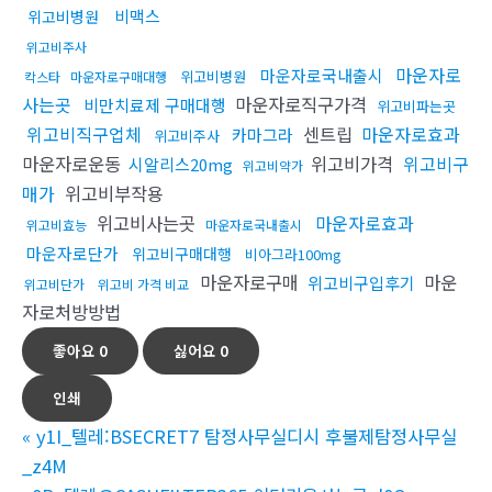
비맥스
위고비병원
위고비주사
마운자로
마운자로국내출시
위고비병원
칵스타
마운자로구매대행
사는곳
마운자로직구가격
비만치료제 구매대행
위고비파는곳
위고비직구업체
센트립
마운자로효과
카마그라
위고비주사
마운자로운동
위고비가격
위고비구
시알리스20mg
위고비약가
매가
위고비부작용
위고비사는곳
마운자로효과
위고비효능
마운자로국내출시
마운자로단가
위고비구매대행
비아그라100mg
마운자로구매
마운
위고비구입후기
위고비단가
위고비 가격 비교
자로처방방법
좋아요
0
싫어요
0
인쇄
«
y1I_텔레:BSECRET7 탐정사무실디시 후불제탐정사무실
_z4M