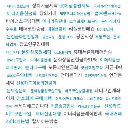
정치자금세탁
롯데상품권세탁
이더리움현금화
국내거래소fds시간
이더리움현금화
장외거래
컬쳐랜드91%
세무조사피하는방법
바이낸스구입대행
이더리움판매
소액결제비트구입
돈믹싱최저
테더코인송금
리플코인매입
수수료
대검현금화
tron현금화
핑돈믹싱
돈현금화안전업체
무통코인
돈세
문상91%
핑돈믹싱
잡코인구입대행
탁업체
문화상품권세탁
휴대폰결제테더전송
테더이체
usdc판매처
문화상품권현금화91%
이더리움클
usdc구입처
이더리움판매
솔라나구매
모든코인현금화
자금세탁
레식판매
빗썸코인추적
언더돈믹싱
언더돈
usdc구입대행
비트코인현금화
코인현금직거래
세탁
신용카드미동의현금화
테더코인계좌
돈믹싱문의
문화상품권코인구입
비트코인송금대행
이체
암호화폐 구매대행
돈믹싱해외거래소
usdt현금화
업비트코인
돈세탁해드립니다
신용카드
리플송금업체
추적
리플코인파는곳
비트코인구입
테더전송대행
이더리움클레식판매
국내거래
소fds깨는법
탈세하는방법