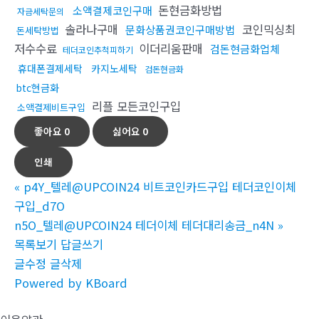
돈현금화방법
소액결제코인구매
자금세탁문의
솔라나구매
코인믹싱최
문화상품권코인구매방법
돈세탁방법
저수수료
이더리움판매
검돈현금화업체
테더코인추척피하기
휴대폰결제세탁
카지노세탁
검돈현금화
btc현금화
리플 모든코인구입
소액결제비트구입
좋아요
0
싫어요
0
인쇄
«
p4Y_텔레@UPCOIN24 비트코인카드구입 테더코인이체
구입_d7O
n5O_텔레@UPCOIN24 테더이체 테더대리송금_n4N
»
목록보기
답글쓰기
글수정
글삭제
Powered by KBoard