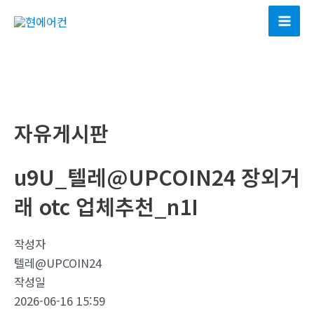
콘
텐
Mai
츠
Men
로
건
너
뛰
자유게시판
기
u9U_텔레@UPCOIN24 장외거
래 otc 업체추천_n1I
작성자
텔레@UPCOIN24
작성일
2026-06-16 15:59