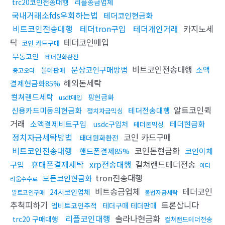
trc20코인전송대행
리플송금업체
국내거래소fds우회하는법
테더코인현금화
비트코인전송대행
테더tron구입
테더개인거래
카지노세
탁
테더코인매입
코인 카드구매
무통코인
테더원화환전
비트코인전송대행
문상코인구매방법
소액
블테판매
중고오다
해외돈세탁
결제현금화85%
컬쳐랜드세탁
핑현금화
usdt매입
알트코인퀵
신용카드미동의현금화
테더전송대행
정치자금믹싱
거래
소액결제비트구입
테더현금화
usdc구입처
테더돈믹싱
정치자금세탁방법
코인 카드구매
태더원화환전
비트코인전송대행
코인돈현금화
핸드폰결제85%
코인이체
휴대폰결제세탁
xrp전송대행
컬쳐랜드테더전송
구입
이더
tron전송대행
모든코인현금화
리움수수료
비트송금업체
테더코인
24시코인업체
알트코인구매
불법자금세탁
추척피하기
트론삽니다
업비트코인추적
테더구매 테더판매
리플코인대행
솔라나현금화
trc20 구매대행
컬쳐랜드테더전송