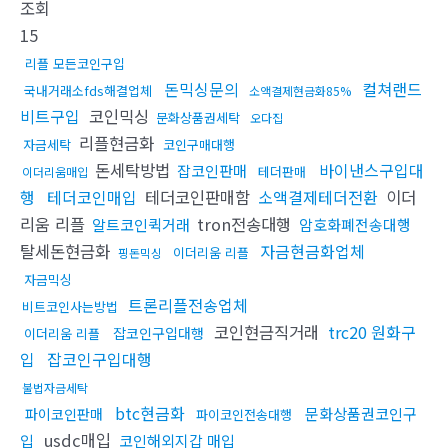
조회
15
리플 모든코인구입
돈믹싱문의
컬쳐랜드
국내거래소fds해결업체
소액결제현금화85%
비트구입
코인믹싱
문화상품권세탁
오다집
리플현금화
자금세탁
코인구매대행
돈세탁방법
바이낸스구입대
잡코인판매
테더판매
이더리움매입
행
테더코인매입
테더코인판매함
소액결제테더전환
이더
리움 리플
tron전송대행
알트코인퀵거래
암호화폐전송대행
탈세돈현금화
자금현금화업체
이더리움 리플
핑돈믹싱
자금믹싱
트론리플전송업체
비트코인사는방법
코인현금직거래
trc20 원화구
잡코인구입대행
이더리움 리플
입
잡코인구입대행
불법자금세탁
btc현금화
문화상품권코인구
파이코인판매
파이코인전송대행
usdc매입
입
코인해외지갑 매입