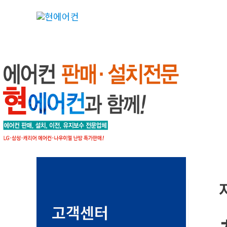
콘
텐
츠
로
건
너
뛰
기
고객센터