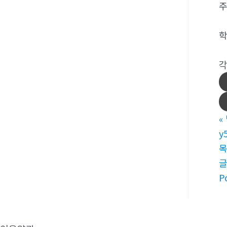
주
학
각
«
y
P