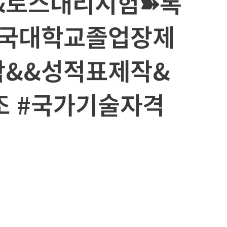
&토스대리시험➽톡
 외국대학교졸업장제
&&성적표제작&
 #국가기술자격