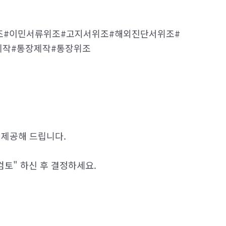
증위조#이민서류위조#고지서위조#해외진단서위조#
제작#통장제작#통장위조
 제공해 드립니다.
검토" 하신 후 결정하세요.