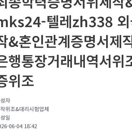
최종학력증명서위제작
mks24-텔레zh338
작&혼인관계증명서제작
은행통장거래내역서위조
증위조
작성자
제작위조&대리시험업체
작성일
026-06-04 18:42