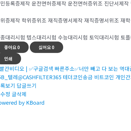
민등록증제작 운전면허증제작 운전면허증위조 진단서제작
위증제작 학위증위조 재직증명서제작 재직증명서위조 재
종대리시험 텝스대리시험 수능대리시험 토익대리시험 토
좋아요
0
싫어요
0
인쇄
빨간비디오 | ✅구글검색 빠른주소✅너만 빼고 다 보는 역대급
5B_텔레@CASHFILTER365 테더코인송금 비트코인 개인간
목록보기
답글쓰기
글수정
글삭제
owered by KBoard