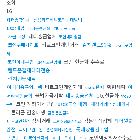
조회
16
신용카드비트코인구매방법
테더송금업체
usdt매입
테더돈현금화
이더리움 리플
테더송금업체
자금믹싱
코인대리송금
비트코인개인거래
컬쳐랜드91%
코인구매사이트
usdc구입
처
코인 현금화 수수료
코인이체구입
24시코인업체
핸드폰결제테더전송
컬쳐랜드세탁
비트코인개인거래
횡령세탁
이더리움구입대행
usdc판매
이
불법자금세탁
테더송금업체
btc현금화
더리움현금화
trc20
코인 계좌이체구입
usdc구입대행
재정거래믹싱대행사
구매
트론리플 전송대행
금은돈현금화
장외거래
검돈믹싱업체
테더원화
비트코인환전
코인현금화수수료
환전
롯데상품권매입
파이코인
핸드폰결제테더전환
코인믹싱최저수수료
신용카드미동의현금화
이더리움메타마스크