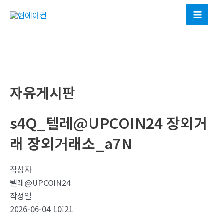
콘
텐
Mai
츠
Men
로
건
너
뛰
자유게시판
기
s4Q_텔레@UPCOIN24 장외거
래 장외거래소_a7N
작성자
텔레@UPCOIN24
작성일
2026-06-04 10:21