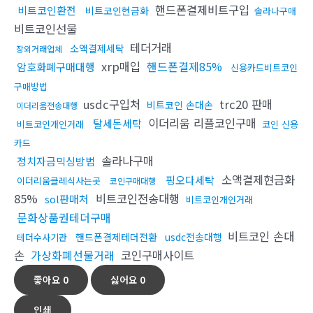
핸드폰결제비트구입
비트코인환전
비트코인현금화
솔라나구매
비트코인선물
테더거래
소액결제세탁
장외거래업체
xrp매입
핸드폰결제85%
암호화폐구매대행
신용카드비트코인
구매방법
usdc구입처
trc20 판매
비트코인 손대손
이더리움전송대행
이더리움 리플코인구매
탈세돈세탁
비트코인개인거래
코인 신용
카드
솔라나구매
정치자금믹싱방법
소액결제현금화
핑오다세탁
이더리움클레식사는곳
코인구매대행
85%
비트코인전송대행
sol판매처
비트코인개인거래
문화상품권테더구매
비트코인 손대
핸드폰결제테더전환
usdc전송대행
테더수사기관
손
가상화폐선물거래
코인구매사이트
좋아요
0
싫어요
0
인쇄