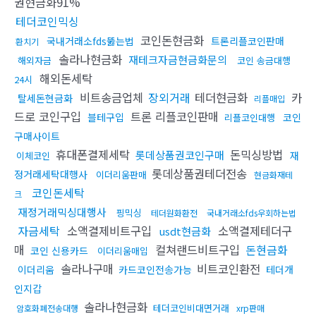
권현금화91%
테더코인믹싱
코인돈현금화
국내거래소fds뚫는법
트론리플코인판매
환치기
솔라나현금화
재테크자금현금화문의
해외자금
코인 송금대행
해외돈세탁
24시
비트송금업체
장외거래
테더현금화
카
탈세돈현금화
리플매입
드로 코인구입
트론 리플코인판매
블테구입
코인
리플코인대행
구매사이트
휴대폰결제세탁
돈믹싱방법
롯데상품권코인구매
재
이체코인
롯데상품권테더전송
정거래세탁대행사
이더리움판매
현금화재테
코인돈세탁
크
재정거래믹싱대행사
핑믹싱
테더원화환전
국내거래소fds우회하는법
자금세탁
소액결제비트구입
소액결제테더구
usdt현금화
매
컬쳐랜드비트구입
돈현금화
코인 신용카드
이더리움매입
솔라나구매
비트코인환전
이더리움
카드코인전송가능
테더개
인지갑
솔라나현금화
테더코인비대면거래
암호화폐전송대행
xrp판매