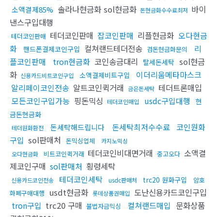
솔라나현금화 sol현금화
바이
소액결제85%
돈현금화수수료최저
낸스구입대행
테더코인판매
잡코인판매
리플현금화
오다현금
테더코인판매
화
컬쳐랜드테더전송
리
핸드폰결제코인구입
검돈현금화문의
플코인판매
tron현금화
코인송금대리
sol현금
탈세돈세탁
화
이더리움메타마스크
소액결제비트구입
신용카드비트코인구입
알리페이코인전송
알트코인퀵거래
테더트론매입
금은돈세탁
모든코인구입가능
핑돈믹싱
usdc구입대행
현
테더코인매입
금돈현금화
돈세탁최저수수료
코인원화
돈세탁해드립니다
테더원화환전
구입
sol판매처
돈믹싱업체
카지노믹싱
테더코인비대면거래
소액결
비트코인퀵거래
중고오다
오다현금화
제코인구매
sol판매처
횡령세탁
테더코인세탁
trc20 원화구입
암호
신용카드코인전송
usdc판매처
usdt현금화
도난신용카드코인구입
화폐구매대행
롯데상품권매입
tron구입
trc20 구매
컬쳐랜드매입
문화상품
불법자금믹싱