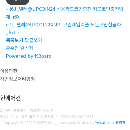
«
l6J_텔레@UPCOIN24 신용카드코인충전 카드코인충전업
체_i6X
o7L_텔레@UPCOIN24 비트코인매입리플 모든코인현금화
_f6T
»
목록보기
답글쓰기
글수정
글삭제
Powered by KBoard
이용약관
개인정보처리방침
현에어컨
회사명: 현에어컨 대표자: 윤낙진
주소: 42814 대구 달서구 상인서로 3
전화:
053-267-9577
Copyright © 2025 현에어컨. All rights reserved.
Created by
Yescall.com
[
관리자
]