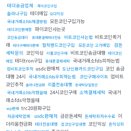
테더송금업체
파이코인구입
테더매입
솔라나구입
오다믹싱
모든코인구입가능
국내거래소fds해결방법
파이코인사는곳
테더코인판매함
비트코인퀵거
비트코인사는법
코인송금대리
휴대폰결제테더전송
래
검돈
컬쳐랜드코인구입
모든코인 고가매입
테더구매테더판매
세탁문의
코인믹싱
비트코인송금대행
리플코인구매
테더코인
테더tron구입
국내거래소fds피하는법
매입
휴대폰결제세탁
usdc판매처
코인 송금
도난신용카드코인구입
업비트코인추적
대행 24시
업비트
국내거래소fds우회하는법
코인구매사이트
코인추적
리플전송대행
솔라나현금화
돈세탁당일정산
24시코인구매
소액결제세탁
국내거
국내거래소fds막혔을때
래소fds막혔을때
trc20원화구입
xrp판매
usdc판매처
금은돈세탁
이
자금세탁업체
돈세탁최저수수료
더리움현금화
코인믹싱
테더전송대행
돈믹싱최
잡코인구입대행