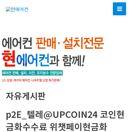
콘
텐
Mai
츠
Men
로
건
너
뛰
기
자유게시판
p2E_텔레@UPCOIN24 코인현
금화수수료 위챗페이현금화