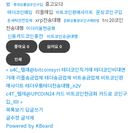
중고오다
법
롯데상품권코인구입
리플매입
문상코인구입
테더코인매입
비트코인판매사이트
xrp전송대행
trc20코인
돈세탁안전업체
문화상품권코인구매방법
전송대행
이더리움현금화
신용카드코인충전
비트코인송금대행
좋아요
0
싫어요
0
인쇄
«
u4C_텔래@bitcoinsyri 테더코인직거래 테더코인비대면
거래 리플송금업체 테더송금업체 비트송금업체 비트코인판
매사이트 테더무통테더전송대행_n2V
c4T_텔레@UPCOIN24 카드 비트코인현금화 카드로 코인구
입_l0I
»
목록보기
답글쓰기
글수정
글삭제
Powered by KBoard