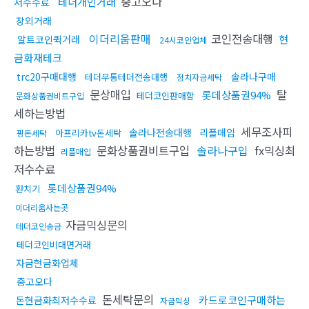
중고오다
테더개인거래
저수수료
장외거래
이더리움판매
코인전송대행
현
알트코인퀵거래
24시코인업체
금화재테크
trc20구매대행
솔라나구매
테더무통테더전송대행
정치자금세탁
문상매입
탈
롯데상품권94%
테더코인판매함
문화상품권비트구입
세하는방법
세무조사피
솔라나전송대행
리플매입
아프리카tv돈세탁
핑돈세탁
하는방법
문화상품권비트구입
솔라나구입
fx믹싱최
리플매입
저수수료
롯데상품권94%
환치기
이더리움사는곳
자금믹싱문의
테더코인송금
테더코인비대면거래
자금현금화업체
중고오다
돈세탁문의
카드로코인구매하는
돈현금화최저수수료
자금믹싱