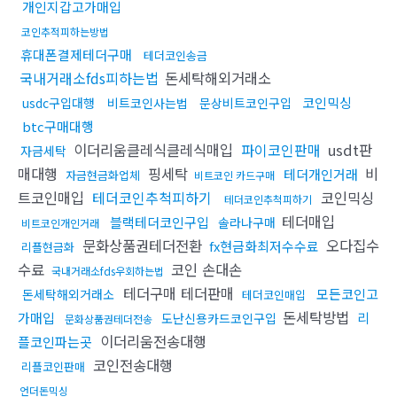
개인지갑고가매입
코인추적피하는방법
휴대폰결제테더구매
테더코인송금
국내거래소fds피하는법
돈세탁해외거래소
코인믹싱
usdc구입대행
비트코인사는법
문상비트코인구입
btc구매대행
이더리움클레식클레식매입
파이코인판매
usdt판
자금세탁
매대행
핑세탁
비
테더개인거래
자금현금화업체
비트코인 카드구매
트코인매입
테더코인추척피하기
코인믹싱
테더코인추척피하기
테더매입
블랙테더코인구입
솔라나구매
비트코인개인거래
문화상품권테더전환
오다집수
fx현금화최저수수료
리플현금화
수료
코인 손대손
국내거래소fds우회하는법
테더구매 테더판매
모든코인고
돈세탁해외거래소
테더코인매입
돈세탁방법
가매입
리
도난신용카드코인구입
문화상품권테더전송
이더리움전송대행
플코인파는곳
코인전송대행
리플코인판매
언더돈믹싱