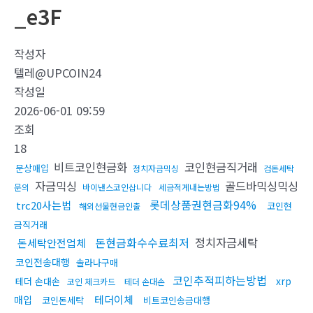
_e3F
작성자
텔레@UPCOIN24
작성일
2026-06-01 09:59
조회
18
비트코인현금화
코인현금직거래
문상매입
정치자금믹싱
검돈세탁
자금믹싱
골드바믹싱믹싱
문의
바이낸스코인삽니다
세금적게내는방법
롯데상품권현금화94%
trc20사는법
코인현
해외선물현금인출
금직거래
돈현금화수수료최저
정치자금세탁
돈세탁안전업체
코인전송대행
솔라나구매
코인추적피하는방법
xrp
테더 손대손
코인 체크카드
테더 손대손
테더이체
매입
코인돈세탁
비트코인송금대행