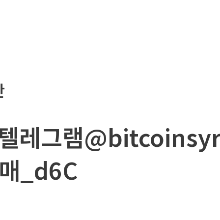
판
텔레그램@bitcoinsy
매_d6C