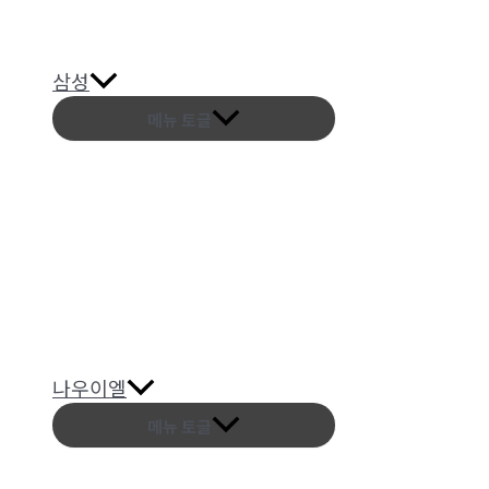
삼성
메뉴 토글
나우이엘
메뉴 토글