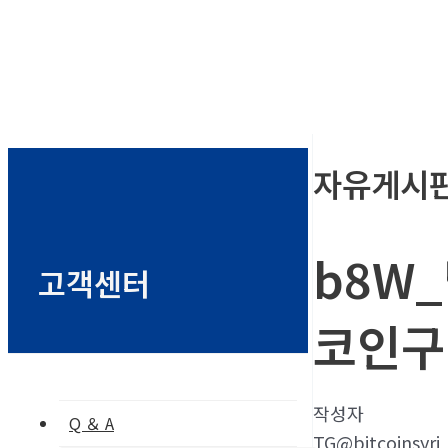
자유게시
b8W_
고객센터
코인구
작성자
Q ＆ A
TG@bitcoinsyri