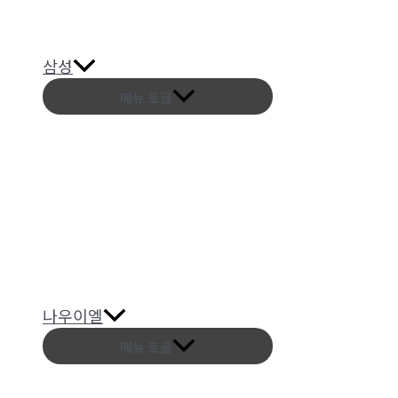
삼성
메뉴 토글
나우이엘
메뉴 토글