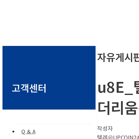
자유게시
u8E
고객센터
더리움
작성자
Q ＆ A
텔레@UPCOIN2