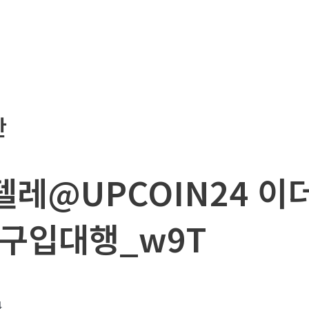
판
_텔레@UPCOIN24 
구입대행_w9T
4