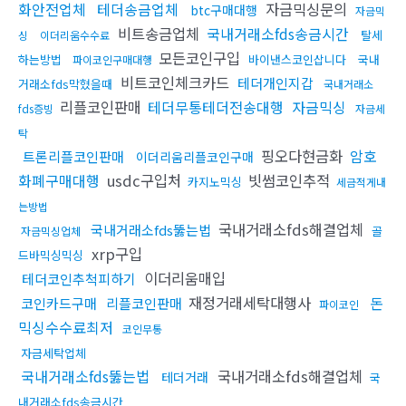
화안전업체
테더송금업체
자금믹싱문의
btc구매대행
자금믹
비트송금업체
국내거래소fds송금시간
탈세
싱
이더리움수수료
모든코인구입
하는방법
바이낸스코인삽니다
국내
파이코인구매대행
비트코인체크카드
테더개인지갑
거래소fds막혔을때
국내거래소
리플코인판매
테더무통테더전송대행
자금믹싱
fds증빙
자금세
탁
핑오다현금화
암호
트론리플코인판매
이더리움리플코인구매
화폐구매대행
usdc구입처
빗썸코인추적
카지노믹싱
세금적게내
는방법
국내거래소fds해결업체
국내거래소fds뚫는법
골
자금믹싱업체
xrp구입
드바믹싱믹싱
이더리움매입
테더코인추척피하기
재정거래세탁대행사
돈
코인카드구매
리플코인판매
파이코인
믹싱수수료최저
코인무통
자금세탁업체
국내거래소fds뚫는법
국내거래소fds해결업체
테더거래
국
내거래소fds송금시간