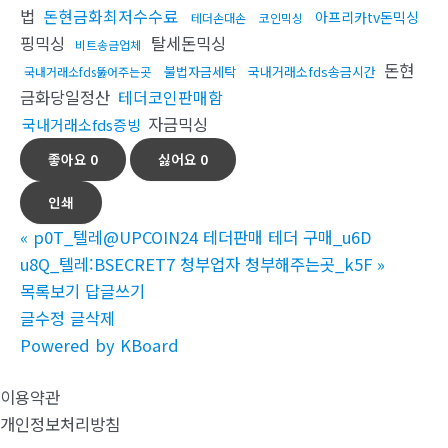
법
돈현금화최저수수료
아프리카tv돈믹싱
테더손대손
코인믹싱
핑믹싱
탈세돈믹싱
비트송금업체
돈현
불법자금세탁
국내거래소fds송금시간
국내거래소fds뚫어주는곳
금화당일정산
테더코인판매함
자금믹싱
국내거래소fds증빙
좋아요
0
싫어요
0
인쇄
«
p0T_텔레@UPCOIN24 테더판매 테더 구매_u6D
u8Q_텔레:BSECRET7 청부업자 청부해주는곳_k5F
»
목록보기
답글쓰기
글수정
글삭제
Powered by KBoard
이용약관
개인정보처리방침