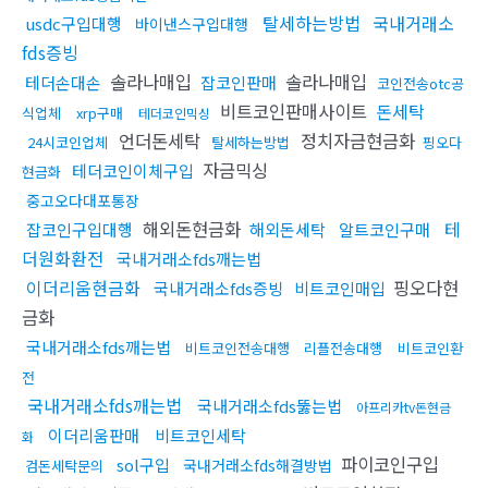
탈세하는방법
국내거래소
usdc구입대행
바이낸스구입대행
fds증빙
솔라나매입
솔라나매입
테더손대손
잡코인판매
코인전송otc공
비트코인판매사이트
돈세탁
식업체
xrp구매
테더코인믹싱
언더돈세탁
정치자금현금화
24시코인업체
탈세하는방법
핑오다
자금믹싱
테더코인이체구입
현금화
중고오다대포통장
해외돈현금화
테
잡코인구입대행
해외돈세탁
알트코인구매
더원화환전
국내거래소fds깨는법
이더리움현금화
핑오다현
국내거래소fds증빙
비트코인매입
금화
국내거래소fds깨는법
비트코인전송대행
리플전송대행
비트코인환
전
국내거래소fds깨는법
국내거래소fds뚫는법
아프리카tv돈현금
이더리움판매
비트코인세탁
화
파이코인구입
sol구입
국내거래소fds해결방법
검돈세탁문의