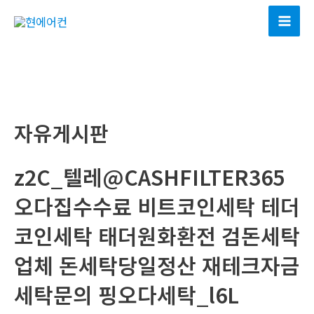
콘
텐
Mai
츠
Men
로
건
너
뛰
자유게시판
기
z2C_텔레@CASHFILTER365
오다집수수료 비트코인세탁 테더
코인세탁 태더원화환전 검돈세탁
업체 돈세탁당일정산 재테크자금
세탁문의 핑오다세탁_l6L