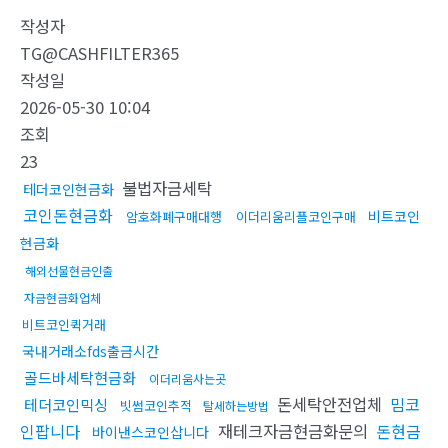
작성자
TG@CASHFILTER365
작성일
2026-05-30 10:04
조회
23
불법자금세탁
테더코인현금화
코인돈현금화
비트코인
암호화폐구매대행
이더리움리플코인구매
현금화
해외선물현금인출
자금현금화업체
비트코인퀵거래
국내거래소fds출금시간
골드바세탁현금화
이더리움사는곳
돈세탁안전업체
밈코
테더코인믹싱
빗썸코인추적
탈세하는방법
인팝니다
재테크자금현금화문의
돈현금
바이낸스코인삽니다