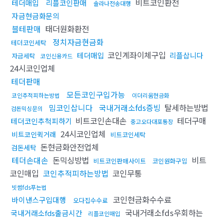
비트코인환전
테더매입
리플코인판매
솔라나전송대행
자금현금화문의
블테판매
태더원화환전
정치자금현금화
테더코인세탁
코인계좌이체구입
테더매입
리플삽니다
자금세탁
코인신용카드
24시코인업체
테더판매
모든코인구입가능
코인추적피하는방법
이더리움현금화
밈코인삽니다
국내거래소fds증빙
탈세하는방법
검돈믹싱문의
비트코인손대손
테더구매
테더코인추척피하기
중고오다대포통장
24시코인업체
비트코인퀵거래
비트코인세탁
돈현금화안전업체
검돈세탁
테더손대손
돈믹싱방법
비트
비트코인판매사이트
코인원화구입
코인매입
코인추적피하는방법
코인무통
빗썸fds푸는법
코인현금화수수료
바이낸스구입대행
오다집수수료
국내거래소fds우회하는
국내거래소fds출금시간
리플코인매입