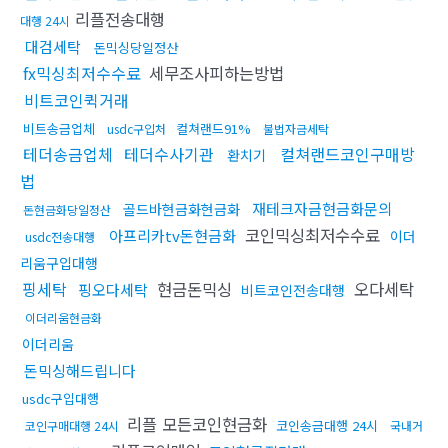
리플전송대행
대행 24시
대검세탁
돈믹싱당일정산
fx믹싱최저수수료
세무조사피하는방법
비트코인퀵거래
비트송금업체
컬쳐랜드91%
usdc구입처
불법자금세탁
테더송금업체
테더수사기관
컬쳐랜드코인구매방
환치기
법
재테크자금현금화문의
골드바현금화현금화
돈현금화당일정산
코인믹싱최저수수료
아프리카tv돈현금화
이더
usdc전송대행
리움구입대행
핑세탁
현금돈믹싱
오다세탁
핑오다세탁
비트코인전송대행
이더리움현금화
이더리움
돈믹싱해드립니다
usdc구입대행
리플 모든코인현금화
코인송금대행 24시
코인구매대행 24시
국내거