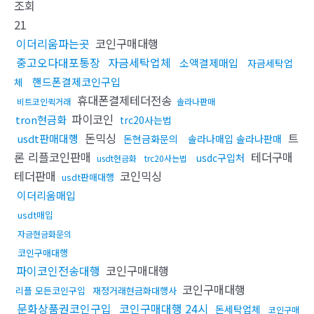
조회
21
이더리움파는곳
코인구매대행
중고오다대포통장
자금세탁업체
소액결제매입
자금세탁업
핸드폰결제코인구입
체
휴대폰결제테더전송
비트코인퀵거래
솔라나판매
파이코인
tron현금화
trc20사는법
돈믹싱
트
usdt판매대행
돈현금화문의
솔라나매입 솔라나판매
론 리플코인판매
테더구매
usdc구입처
usdt현금화
trc20사는법
테더판매
코인믹싱
usdt판매대행
이더리움매입
usdt매입
자금현금화문의
코인구매대행
파이코인전송대행
코인구매대행
코인구매대행
리플 모든코인구입
재정거래현금화대행사
문화상품권코인구입
코인구매대행 24시
돈세탁업체
코인구매