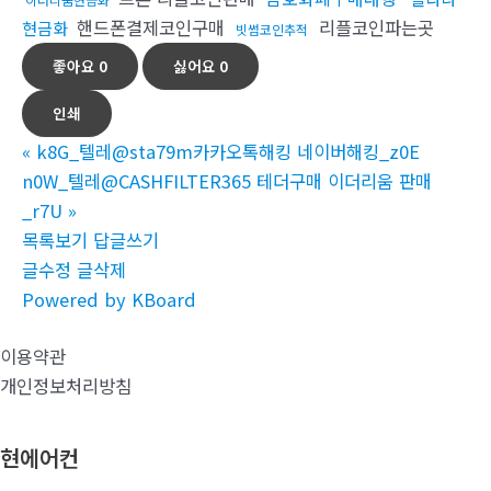
핸드폰결제코인구매
리플코인파는곳
현금화
빗썸코인추적
좋아요
0
싫어요
0
인쇄
«
k8G_텔레@sta79m카카오톡해킹 네이버해킹_z0E
n0W_텔레@CASHFILTER365 테더구매 이더리움 판매
_r7U
»
목록보기
답글쓰기
글수정
글삭제
Powered by KBoard
이용약관
개인정보처리방침
현에어컨