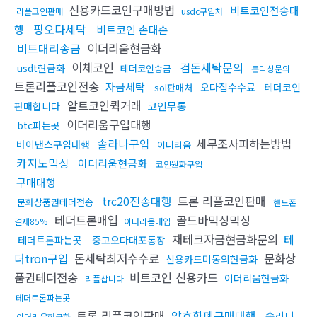
신용카드코인구매방법
비트코인전송대
리플코인판매
usdc구입처
핑오다세탁
행
비트코인 손대손
비트대리송금
이더리움현금화
이체코인
검돈세탁문의
usdt현금화
테더코인송금
돈믹싱문의
트론리플코인전송
자금세탁
오다집수수료
테더코인
sol판매처
알트코인퀵거래
코인무통
판매합니다
이더리움구입대행
btc파는곳
솔라나구입
세무조사피하는방법
바이낸스구입대행
이더리움
카지노믹싱
이더리움현금화
코인원화구입
구매대행
trc20전송대행
트론 리플코인판매
문화상품권테더전송
핸드폰
테더트론매입
골드바믹싱믹싱
결제85%
이더리움매입
재테크자금현금화문의
테
테더트론파는곳
중고오다대포통장
더tron구입
돈세탁최저수수료
문화상
신용카드미동의현금화
품권테더전송
비트코인 신용카드
이더리움현금화
리플삽니다
테더트론파는곳
트론 리플코인판매
암호화폐구매대행
솔라나
이더리움현금화