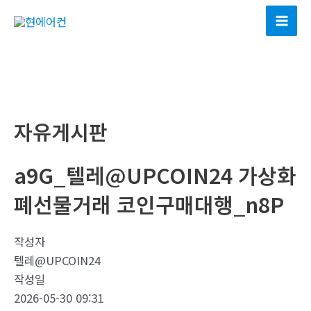
콘
텐
Mai
츠
Men
로
건
너
뛰
자유게시판
기
a9G_텔레@UPCOIN24 가상화
폐선물거래 코인구매대행_n8P
작성자
텔레@UPCOIN24
작성일
2026-05-30 09:31