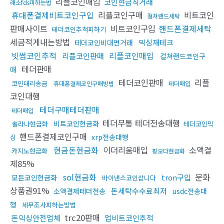
리플코인매입
코인현금직거래
래소fds피하는법
휴대폰결제비트코인구입
리플코인구매
비트코인
컬쳐랜드세탁
판매사이트
비트코인구입
핸드폰결제세탁
테더코인추척피하기
세금적게내는방법
믹싱재테크
테더코인비대면거래
빗썸코인추적
리플코인매입
리플코인판매
컬쳐랜드코인구
테더판매
매
테더코인판매
리플
코인대리송금
휴대폰결제코인구매방법
테더매입
코인대행
테더구매테더판매
테더매입
테더무통 테더전송대행
비트코인현금화
솔라나현금화
테더코인믹
핸드폰결제코인구매
xrp전송대행
싱
현금돈현금화
이더리움매입
소액결
카지노현금화
핑오다현금화
제85%
sol현금화
문화
tron구입
모든코인현금화
바이낸스코인삽니다
상품권91%
돈세탁수수료최저
소액결제테더전송
usdc전송대
행
세무조사피하는방법
trc20판매
돈믹싱안전업체
업비트코인추적