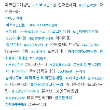
제코인구매방법
언더돈세탁
대
카드로 코인구입
카드코인구입처
검현금화
테더tron구입
비트코인선물
국내거래소fds막혔을때
리플코인대행
ssg페이테더구매
테더매입
돈현금화최저수수료
이더리움
btc구매대행
돈현금화최저수수료
중고오다
소액결제비트구입
휴대폰결제코인구매
24시코인업체
tron구매대행
트론삽니다
가상화폐자금현금화
암
usdc판매처
호화폐구매대행
파이코인판매
파이코인판매
트론리플 전송대행
비트코인환전
문화상품권세탁
문화상품권매입
이더리움매입
btc파는곳
돈믹싱
테더무통 테더전송대행
솔라나구매
테더개인거래
솔라나전송대
자금현금화
휴대폰결제코인구입
휴대폰결제비트코인구
행
입
컬쳐랜드코인구매방법
테더코인추척피하기
테더코인직거래
금은돈세탁
롯데상품권세탁
금은돈믹싱
정치자금현금화