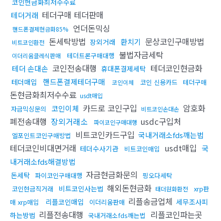
코인현금화최저수수료
테더구매 테더판매
테더거래
언더돈믹싱
핸드폰결제현금화85%
돈세탁방법
문상코인구매방법
환치기
장외거래
비트코인환전
불법자금세탁
테더트론구매대행
이더리움클레식판매
코인전송대행
테더코인현금화
테더 손대손
휴대폰결제세탁
핸드폰결제테더구매
테더매입
코인 신용카드
테더구매
코인이체
돈현금화최저수수료
usdt매입
카드로 코인구입
암호화
코인이체
자금믹싱문의
비트코인손대손
폐전송대행
장외거래소
usdc구입처
파이코인구매대행
비트코인카드구입
국내거래소fds깨는법
엘포인트코인구매방법
테더코인비대면거래
usdt매입
국
테더수사기관
비트코인매입
내거래소fds해결방법
자금현금화문의
돈세탁
파이코인구매대행
핑오다세탁
해외돈현금화
비트코인사는법
코인현금직거래
xrp판
태더원화환전
리플송금업체
리플코인매입
세무조사피
매 xrp매입
이더리움판매
리플전송대행
리플코인파는곳
하는방법
국내거래소fds깨는법