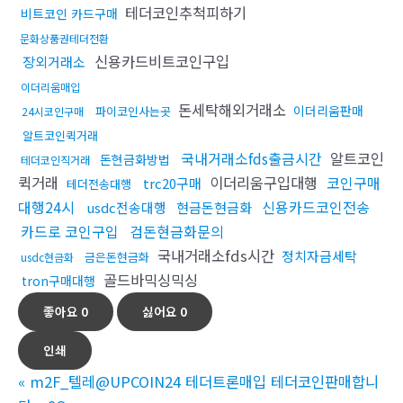
테더코인추척피하기
비트코인 카드구매
문화상품권테더전환
신용카드비트코인구입
장외거래소
이더리움매입
돈세탁해외거래소
이더리움판매
파이코인사는곳
24시코인구매
알트코인퀵거래
국내거래소fds출금시간
알트코인
돈현금화방법
테더코인직거래
퀵거래
이더리움구입대행
코인구매
trc20구매
테더전송대행
대행24시
신용카드코인전송
usdc전송대행
현금돈현금화
카드로 코인구입
검돈현금화문의
국내거래소fds시간
정치자금세탁
금은돈현금화
usdc현금화
골드바믹싱믹싱
tron구매대행
좋아요
0
싫어요
0
인쇄
«
m2F_텔레@UPCOIN24 테더트론매입 테더코인판매합니