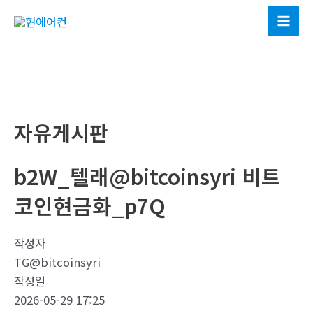
콘
텐
Mai
츠
Men
로
건
너
뛰
자유게시판
기
b2W_텔래@bitcoinsyri 비트
코인현금화_p7Q
작성자
TG@bitcoinsyri
작성일
2026-05-29 17:25