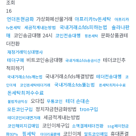
조회
16
언더돈현금화
가상화폐선물거래
아프리카tv돈세탁
아프리카
국내거래소fds피하는법
솔라나판
세금적게내는방법
tv돈세탁
매
코인송금대행 24시
문화상품권테
코인전송대행
핑돈세탁
더전환
재정거래믹싱대행사
비트코인송금대행
테더코인추
테더구매
국내거래소fds송금시간
척피하기
국내거래소fds해결방법
테더전송대행
국내거래소fds깨는법
코
국내거래소fds뚫는법
인이체
코인돈세탁테더거래
돈세탁최저수수료
돈세탁최저수수료
오다집
테더 손대손
무통코인
불법자금믹싱
정치자금현금화방법
tron구입
모든코인구입
세금적게내는방법
테더코인비대면거래
코인이체구입
코인해외지갑매입
소액결제테더전환
ssg페이현금
핑세탁
코인이체
휴대폰결
알트코인매입
화93%
이더리움판매