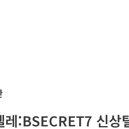
판
_텔레:BSECRET7 신