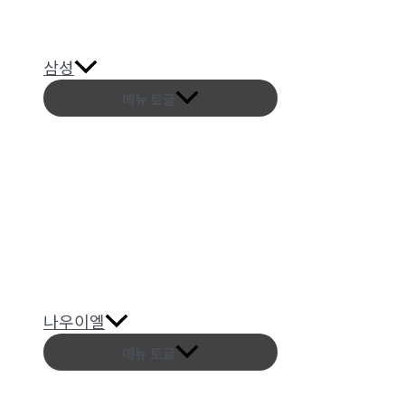
삼성
메뉴 토글
나우이엘
메뉴 토글