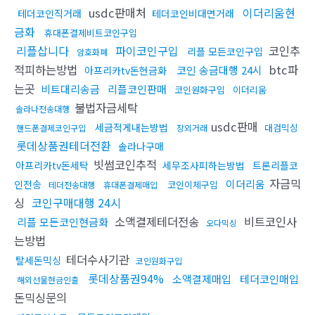
usdc판매처
이더리움현
테더코인직거래
테더코인비대면거래
금화
휴대폰결제비트코인구입
리플삽니다
파이코인구입
코인추
리플 모든코인구입
암호화폐
적피하는방법
btc파
코인 송금대행 24시
아프리카tv돈현금화
는곳
비트대리송금
리플코인판매
코인원화구입
이더리움
불법자금세탁
솔라나전송대행
usdc판매
세금적게내는방법
대검믹싱
핸드폰결제코인구입
장외거래
롯데상품권테더전환
솔라나구매
빗썸코인추적
아프리카tv돈세탁
세무조사피하는방법
트론리플코
자금믹
이더리움
인전송
코인이체구입
테더전송대행
휴대폰결제매입
싱
코인구매대행 24시
소액결제테더전송
비트코인사
리플 모든코인현금화
오다믹싱
는방법
테더수사기관
탈세돈믹싱
코인원화구입
롯데상품권94%
소액결제매입
테더코인매입
해외선물현금인출
돈믹싱문의