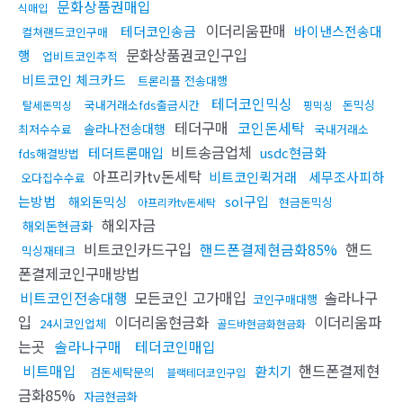
문화상품권매입
식매입
이더리움판매
테더코인송금
바이낸스전송대
컬쳐랜드코인구매
문화상품권코인구입
행
업비트코인추적
비트코인 체크카드
트론리플 전송대행
테더코인믹싱
국내거래소fds출금시간
돈믹싱
탈세돈믹싱
핑믹싱
테더구매
코인돈세탁
솔라나전송대행
최저수수료
국내거래소
비트송금업체
테더트론매입
usdc현금화
fds해결방법
아프리카tv돈세탁
비트코인퀵거래
세무조사피하
오다집수수료
는방법
sol구입
해외돈믹싱
현금돈믹싱
아프리카tv돈세탁
해외자금
해외돈현금화
비트코인카드구입
핸드폰결제현금화85%
핸드
믹싱재테크
폰결제코인구매방법
비트코인전송대행
모든코인 고가매입
솔라나구
코인구매대행
입
이더리움현금화
이더리움파
24시코인업체
골드바현금화현금화
는곳
솔라나구매
테더코인매입
비트매입
핸드폰결제현
환치기
검돈세탁문의
블랙테더코인구입
금화85%
자금현금화