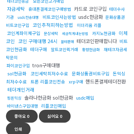
모든코인고가매입
테더코인송금
자금세탁
카드로 코인구입
휴대폰결제코인구매방법
테더수사
usdc현금화
비트코인사는방법
기관
문화상품권
usdc전송대행
코인추적피하는방법
비트코인구입
이더리움 리플
이체
코인계좌이체구입
카지노현금화
문상세탁
세금적게내는방법
코인
코인 구매대행 24시
테더코인판매합니다
비트
블테판매
코인현금화
테더구매
알트코인퀵거래
재테크자금세
횡령현금화
탁문의
tron구매대행
파이코인구입
sol현금화
코인세탁최저수수료
문화상품권비트구입
돈믹싱
핸드폰결제테더전환
최저수수료
트론 리플코인전송
xrp구매
테더개인거래
솔라나현금화 sol현금화
usdc매입
핑돈믹싱
리플코인매입
바이낸스구입대행
좋아요
0
싫어요
0
인쇄