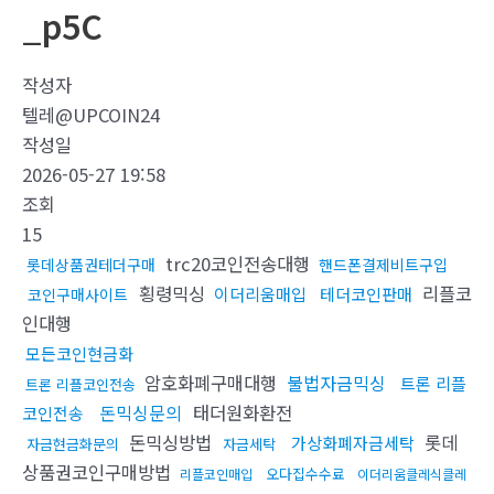
_p5C
작성자
텔레@UPCOIN24
작성일
2026-05-27 19:58
조회
15
trc20코인전송대행
롯데상품권테더구매
핸드폰결제비트구입
횡령믹싱
리플코
이더리움매입
테더코인판매
코인구매사이트
인대행
모든코인현금화
암호화폐구매대행
불법자금믹싱
트론 리플
트론 리플코인전송
돈믹싱문의
태더원화환전
코인전송
돈믹싱방법
롯데
가상화폐자금세탁
자금현금화문의
자금세탁
상품권코인구매방법
오다집수수료
리플코인매입
이더리움클레식클레