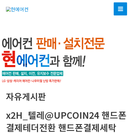
콘
텐
Mai
츠
Men
로
건
너
뛰
기
자유게시판
x2H_텔레@UPCOIN24 핸드폰
결제테더전환 핸드폰결제세탁