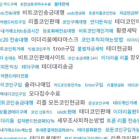
블테판매
인 카드구매
돈현금화최저수수료
비트코인송금대행
sdc전송대행
자금현금화
usdc현금화
트론리플코인전송
리플코인판매
테더코인
언더돈믹싱
코인구매대행
쳐랜드비트구입
횡령세탁
비트코인개인거래
국내거래소fds송금시간
암호화폐전송대행
이더리움메타마스크
rc20 전송대행
코인추적피하는방법
이더리
tron구입
테더현금화
불법자금세탁
트코인퀵거래
빗썸코인추적
비트코인판매사이트
장
이더리움 리플
더 손대손
코인 송금대행 24시
테더대리송금
해외돈믹싱
테더구매
컬쳐랜드테더전환
솔라나매입
파이코인구입
tron구입
카드코인충전가능
리플현금화
테더코
오다집수수료
랙테더코인구입
리플 모든코인현금화
비트코인송금대행
테더개인거래
문상코인구매
테더코인판매
이더리움판
usdc판매
상품권테더구매
코인 신용카드
세무조사피하는방법
이더리움
트론 리플 전송
컬쳐랜드현금화91%
모든코인구입가
테더원화환전
내거래소fds깨는법
휴대폰결제현금화85%
테더트론매입
리플코인판
카드로테더구입하는법
트코인판매사이트