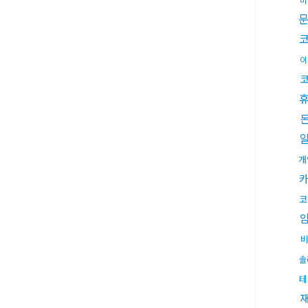
이
개
코
솔
테