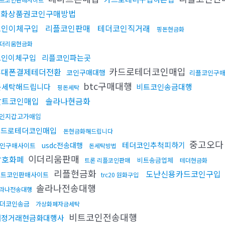
문화상품권코인구매방법
코인이체구입
리플코인판매
테더코인직거래
핑돈현금화
더리움현금화
코인이체구입
리플코인파는곳
카드로테더코인매입
휴대폰결제테더전환
코인구매대행
리플코인구
btc구매대행
돈세탁해드립니다
비트코인송금대행
핑돈세탁
알트코인매입
솔라나현금화
인지갑고가매입
카드로테더코인매입
돈현금화해드립니다
중고오
테더코인추척피하기
usdc전송대행
인구매사이트
돈세탁방법
이더리움판매
암호화폐
비트송금업체
트론 리플코인판매
테더현금화
리플현금화
도난신용카드코인구입
비트코인판매사이트
trc20 원화구입
솔라나전송대행
라나전송대행
더코인송금
가상화폐자금세탁
비트코인전송대행
재정거래현금화대행사