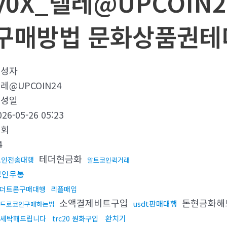
y0X_텔레@UPCOIN
구매방법 문화상품권테
작성자
레@UPCOIN24
작성일
026-05-26 05:23
조회
4
테더현금화
코인전송대행
알트코인퀵거래
코인무통
더트론구매대행
리플매입
소액결제비트구입
돈현금화해
usdt판매대행
드로코인구매하는법
환치기
세탁해드립니다
trc20 원화구입