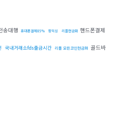
인전송대행
핸드폰결제
휴대폰결제85%
핑믹싱
리플현금화
골드바
전
국내거래소fds출금시간
리플 모든코인현금화