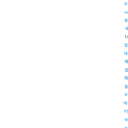
코
u
컬
t
알
테
블
데
국
비