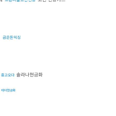
금은돈믹싱
매
다
솔라나현금화
중고오다
테더현금화