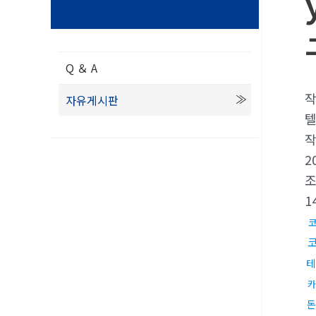
Q ＆ A
자유게시판
텔
2
1
테
카
돈