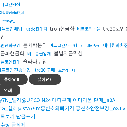
테더코인믹싱
화상품권테더전환
더tron구입
tron현금화
trc20코
리플코인매입
usdc판매처
비트코인선물
매입
돈세탁문의
태더원화환
코인원화구입
비트코인사는법
비트대리송금
현금화현금화
불법자금믹싱
비트송금업체
솔라나구입
리플코인판매
비트코인전송대행
trc20 구매
트론삽니다
좋아요
0
싫어요
0
인쇄
y7N_텔레@UPCOIN24 테더구매 이더리움 판매_a0A
4G_텔레@sta79m흥신소의뢰가격 흥신소안전보장_o8J
»
목록보기
답글쓰기
글수정
글삭제