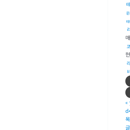
문
테
«
d