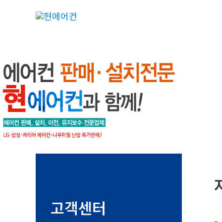
콘
텐
츠
로
건
너
뛰
기
고객센터