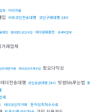
이더리움
업체
매입
비트코인전송대행
코인구매대행 24시
테더원화환전
움매입
컬쳐랜드코인구입
돈세탁업체
외거래업체
핑오다믹싱
인비대면거래
테더코인이체구입
테더전송대행
빗썸fds푸는법
코인송금대행 24시
롯
매
업체
능
돈믹싱최저수수료
테더코인직거래
매
코인 신용카드
트론리플코인전송