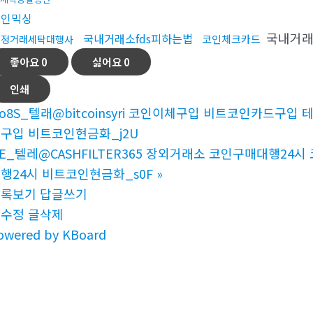
코인믹싱
국내거래
국내거래소fds피하는법
코인체크카드
재정거래세탁대행사
좋아요
0
싫어요
0
인쇄
o8S_텔래@bitcoinsyri 코인이체구입 비트코인카드
구입 비트코인현금화_j2U
1E_텔레@CASHFILTER365 장외거래소 코인구매대행2
행24시 비트코인현금화_s0F
»
목록보기
답글쓰기
글수정
글삭제
owered by KBoard