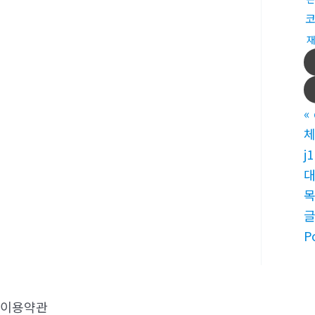
«
체
j
대
P
이용약관