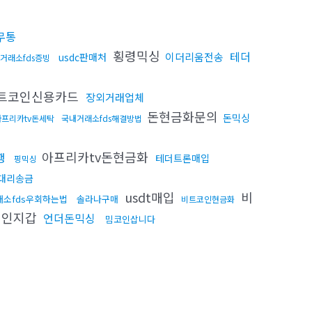
무통
횡령믹싱
테더
이더리움전송
usdc판매처
거래소fds증빙
트코인신용카드
장외거래업체
돈현금화문의
돈믹싱
아프리카tv돈세탁
국내거래소fds해결방법
아프리카tv돈현금화
행
테더트론매입
핑믹싱
대리송금
usdt매입
비
래소fds우회하는법
솔라나구매
비트코인현금화
개인지갑
언더돈믹싱
밈코인삽니다