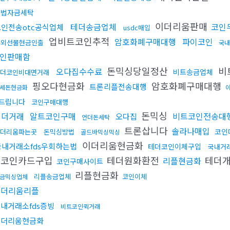
불법자금세탁
이더리움판매
테더송금업체
코인
코인전송otc공식업체
usdc매입
업비트코인추적
암호화폐구매대행
파이코인
해외선물현금인출
국내
인판매함
돈믹싱당일정산
비
오다집수수료
비트송금업체
더코인비대면거래
핑오다현금화
암호화폐구매대행
트론리플전송대행
세돈현금화
드립니다
코인구매대행
돈믹싱
테더거래
알트코인구매
비트코인전송대
오다집
언더돈세탁
트론삽니다
솔라나매입
코인
더리움파는곳
돈믹싱방법
골드바믹싱믹싱
이더리움현금화
국내거래소fds우회하는법
테더코인이체구입
국내거
트코인카드구입
테더원화환전
테더
리플현금화
코인구매사이트
리플현금화
리플송금업체
코인이체
금믹싱업체
이더리움리플
내거래소fds증빙
비트코인퀵거래
이더리움현금화