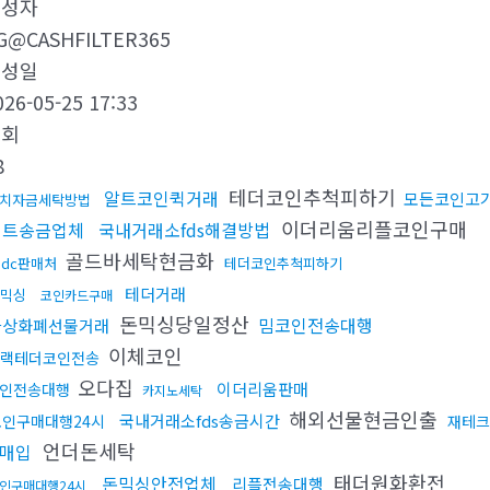
작성자
G@CASHFILTER365
작성일
026-05-25 17:33
조회
8
테더코인추척피하기
알트코인퀵거래
모든코인고
치자금세탁방법
이더리움리플코인구매
비트송금업체
국내거래소fds해결방법
골드바세탁현금화
sdc판매처
테더코인추척피하기
테더거래
믹싱
코인카드구매
돈믹싱당일정산
밈코인전송대행
가상화폐선물거래
이체코인
랙테더코인전송
오다집
이더리움판매
인전송대행
카지노세탁
해외선물현금인출
국내거래소fds송금시간
코인구매대행24시
재테크
언더돈세탁
매입
태더원화환전
돈믹싱안전업체
리플전송대행
인구매대행24시