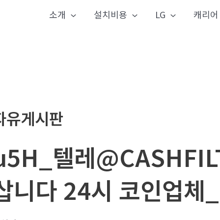
소개
설치비용
LG
캐리어
자유게시판
u5H_텔레@CASHFIL
삽니다 24시 코인업체_