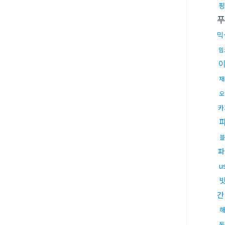
핑
믹
밈
재
오
카
블
파
u
빗
간
돈