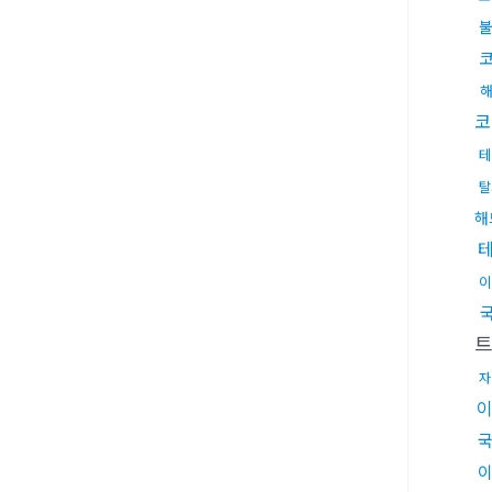
코
테
탈
해
이
자
국