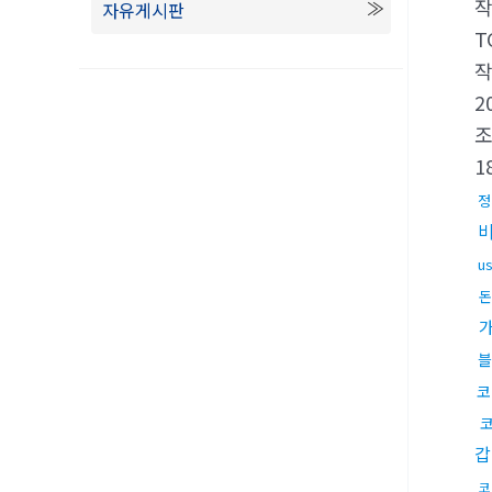
자유게시판
T
2
1
정
u
돈
블
코
갑
코