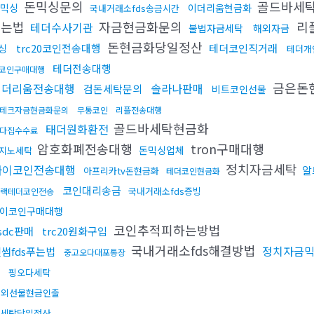
돈믹싱문의
골드바세
믹싱
이더리움현금화
국내거래소fds송금시간
푸는법
자금현금화문의
리
테더수사기관
불법자금세탁
해외자금
돈현금화당일정산
trc20코인전송대행
테더코인직거래
싱
테더개
테더전송대행
코인구매대행
금은돈
이더리움전송대행
솔라나판매
검돈세탁문의
비트코인선물
테크자금현금화문의
무통코인
리플전송대행
골드바세탁현금화
태더원화환전
다집수수료
암호화폐전송대행
tron구매대행
돈믹싱업체
지노세탁
정치자금세탁
파이코인전송대행
알
아프리카tv돈현금화
테더코인현금화
코인대리송금
국내거래소fds증빙
랙테더코인전송
이코인구매대행
코인추적피하는방법
sdc판매
trc20원화구입
국내거래소fds해결방법
정치자금
썸fds푸는법
중고오다대포통장
핑오다세탁
해외선물현금인출
세탁당일정산