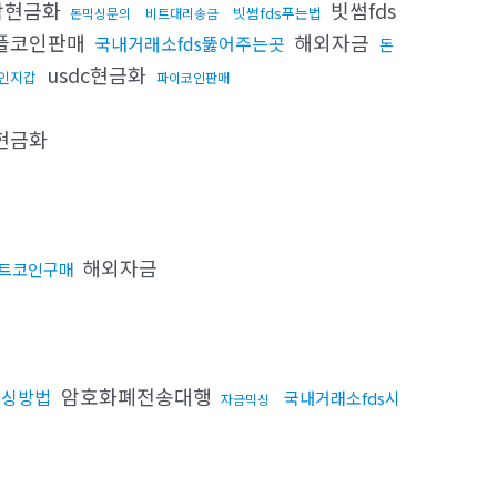
탁현금화
빗썸fds
빗썸fds푸는법
돈믹싱문의
비트대리송금
플코인판매
해외자금
국내거래소fds뚫어주는곳
돈
usdc현금화
인지갑
파이코인판매
현금화
해외자금
트코인구매
암호화폐전송대행
믹싱방법
국내거래소fds시
자금믹싱