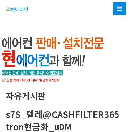
콘
텐
Mai
츠
Men
로
건
너
뛰
기
자유게시판
s7S_텔레@CASHFILTER365
tron현금화_u0M