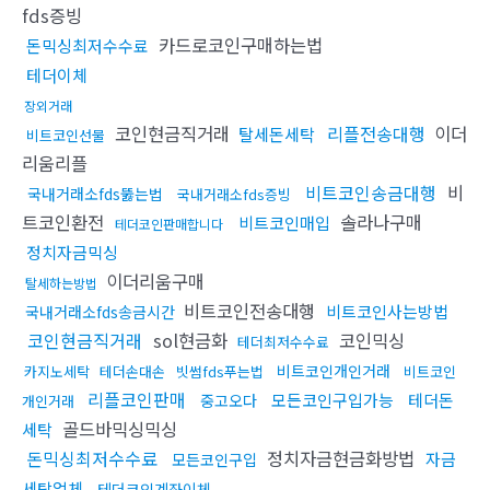
fds증빙
카드로코인구매하는법
돈믹싱최저수수료
테더이체
장외거래
코인현금직거래
리플전송대행
이더
탈세돈세탁
비트코인선물
리움리플
비트코인송금대행
비
국내거래소fds뚫는법
국내거래소fds증빙
트코인환전
솔라나구매
비트코인매입
테더코인판매합니다
정치자금믹싱
이더리움구매
탈세하는방법
비트코인전송대행
비트코인사는방법
국내거래소fds송금시간
코인현금직거래
sol현금화
코인믹싱
테더최저수수료
비트코인개인거래
카지노세탁
테더손대손
빗썸fds푸는법
비트코인
리플코인판매
모든코인구입가능
테더돈
중고오다
개인거래
골드바믹싱믹싱
세탁
돈믹싱최저수수료
정치자금현금화방법
자금
모든코인구입
세탁업체
테더코인계좌이체