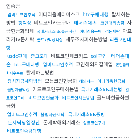
인송금
이더리움메타마스크
btc구매대행
탈세하는
업비트코인추적
방법
비트코인카드구매
테더손대손
자
핑믹싱
코인대리송금
금현금화업체
아프
국내거래소fds출금시간
이더리움구매
검돈세탁
리카tv돈세탁
세무조사피하는방법
리플코인대
골드바믹싱믹싱
행
usdc판매
비트코인체크카드
sol구입
테더손대
중고오다
손
코인해외지갑매입
btc구매대행
업비트코인추적
돈현금화
탈세하는방법
최저수수료
모든코인현금화
정치자금세탁방법
이더리움현금화
해외자금
카드로코인구매하는법
국내거래소fds깨는법
불법자금믹싱
알
골드바현금화현
비트코인현금화
비트코인사는방법
트코인구매
금화
업비트코인추적
국내거래소fds증빙
불법자금세탁
돈세탁당일정산
돈세탁해외거래소
알트코인구매
비트코인송금대행