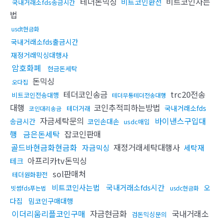
테더돈믹싱
비트코인사는
비트코인환전
국내거래소fds송금시간
법
usdt현금화
국내거래소fds출금시간
재정거래믹싱대행사
암호화폐
현금돈세탁
돈믹싱
오다집
테더코인송금
trc20전송
비트코인전송대행
테더무통테더전송대행
대행
코인추적피하는방법
국내거래소fds
테더거래
코인대리송금
자금세탁문의
바이낸스구입대
송금시간
코인손대손
usdc매입
행
금은돈세탁
잡코인판매
골드바현금화현금화
재정거래세탁대행사
자금믹싱
세탁재
아프리카tv돈믹싱
테크
sol판매처
테더원화환전
비트코인사는법
국내거래소fds시간
오
빗썸fds푸는법
usdc현금화
다집
밈코인구매대행
이더리움리플코인구매
자금현금화
국내거래소
검돈믹싱문의