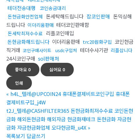
테더전송대행
코인송금대리
돈세탁해드립니다
잡코인판매
돈믹싱해
돈현금화안전업체
드립니다
테더코인판매함
이더리움판매
리플코인매입
돈세탁최저수수료
돈현금화해드립니다
이더리움판매
코인현금
trc20원화구입
직거래
테더수사기관
리플삽니다
코인구매사이트
usdc구입처
24시코인구매
sol판매처
좋아요
0
싫어요
0
인쇄
«
h4L_텔레@UPCOIN24 휴대폰결제비트코인구입 휴대폰
결제비트구입_j4W
t2J_텔레@CASHFILTER365 돈현금화최저수수료 코인돈현
금화 해외돈현금화 해외자금 현금화재테크 돈현금화 자금현
금화 자금현금화업체 오다현금화_u4X
»
목록보기
답글쓰기