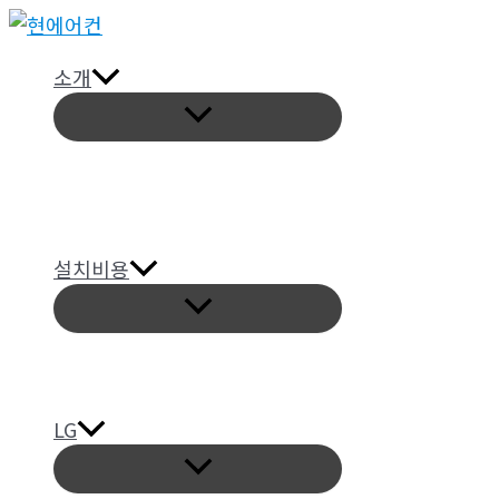
콘
텐
소개
츠
메
로
뉴
토
건
글
너
뛰
기
설치비용
메
뉴
토
글
LG
메
뉴
토