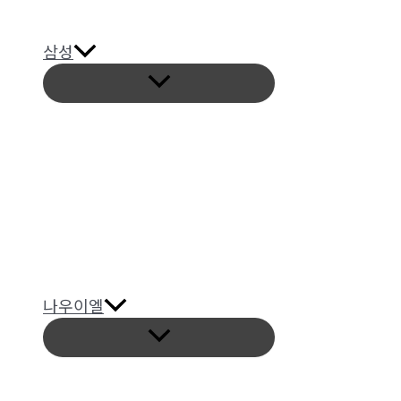
삼성
메
뉴
토
글
나우이엘
메
뉴
토
글