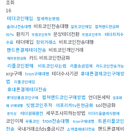
조회
16
테더코인매입
탈세하는방법
비트코인전송대행
솔라나전송대행
알트코인매입
컬쳐랜드현금화
환치기
문상테더전환
테더최저수
91%
빗썸코인추적
빗썸코인추적
테더매입
비트코인전송대행
장외거래소
수료
핸드폰결제테더전송
비트코인개인거래
카드 비트코인현금화
해외돈현금화
리플코인판매
비트코인사는법
리플송금업체
카드코인전송가능
xrp구매
테더수사기관
휴대폰결제코인구매방
tron구매대행
법
리플코인매입
휴대폰결제테더전송
컬쳐랜드코인구매방법
언더돈세탁
롯데상품권코인구매
암호화
빗썸코인추적
sol현금화
아프리카tv돈현금화
폐 구매대행
세무조사피하는방법
테더원화환전
이더리움클레식판매
돈믹싱
코인이체
tron전송대행
트론리플코인
무통코인
tron구매대행
전송
국내거래소fds출금시간
핸드폰결제비
소액결제테더전송