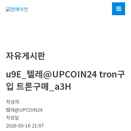
콘
텐
Mai
츠
Men
로
건
너
뛰
자유게시판
기
u9E_텔레@UPCOIN24 tron구
입 트론구매_a3H
작성자
텔레@UPCOIN24
작성일
2026-05-16 21:07