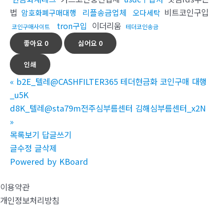
법
리플송금업체
비트코인구입
암호화폐구매대행
오다세탁
tron구입
이더리움
코인구매사이트
테더코인송금
좋아요
0
싫어요
0
인쇄
«
b2E_텔레@CASHFILTER365 테더현금화 코인구매 대행
_u5K
d8K_텔레@sta79m전주심부름센터 김해심부름센터_x2N
»
목록보기
답글쓰기
글수정
글삭제
Powered by KBoard
이용약관
개인정보처리방침