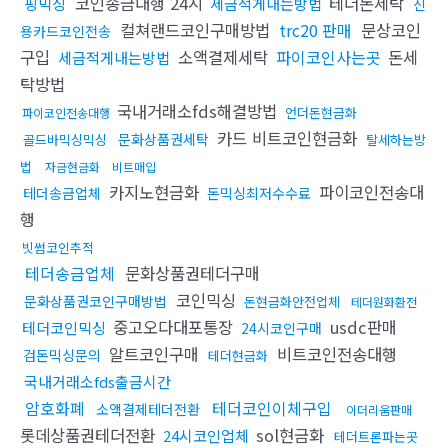
코인송금대행 24시
테더돈세탁
핑믹싱
세금적게내는방법
신
컬쳐랜드코인구매방법
trc20 판매
문상코인
용카드코인전송
구입
소액결제세탁
파이코인사는곳
돈세
세금적게내는방법
탁방법
국내거래소fds해결방법
언더돈현금화
파이코인전송대행
카드 비트코인현금화
문화상품권세탁
골드바믹싱믹싱
탈세하는방
법
자금현금화
비트매입
카지노현금화
파이코인전송대
테더송금업체
돈믹싱최저수수료
행
빗썸코인추적
테더송금업체
문화상품권테더구매
코인믹싱
문화상품권코인구매방법
돈현금화안전업체
테더원화환전
중고오다대포통장
usdc판매
테더코인믹싱
24시코인구매
알트코인구매
비트코인전송대행
검돈믹싱문의
테더현금화
국내거래소fds출금시간
암호화폐
테더코인이체구입
소액결제테더전환
이더리움판매
롯데상품권테더전환
sol현금화
24시코인업체
테더트론파는곳