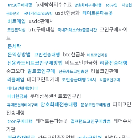
fx세탁최저수수료
trc20구매대행
암호화폐구매대행
sol구입
자금현
usdt현금화
테더트론파는곳
금화문의
국내거래소fds증빙
비트매입
usdc판매처
btc구매대행
코인구매사이
코인돈믹싱
국내거래소fds출금시간
트
돈세탁
돈믹싱방법
btc현금화
코인전송대행
비트코인믹싱
신용카드비트코인구매방법
비트코인현금화
리플전송대행
중고오다
알트코인구매
리플코인판매
신용카드코인충전
테더코인직거래
리플매입
코인송금대행 24시
리플코인구매
테더코인판매합니다
롯데상품권비트코인구입
테더현금화
암호화폐전송대행
파이코인
문상코인구매방법
휴대폰결제테더구매
전송대행
테더트론파는곳
테더수사
tron구매대행
컬쳐랜드코인구매방법
기관
현금화재테크
카드코인충전업체
usdc구입처
빗썸fds푸는