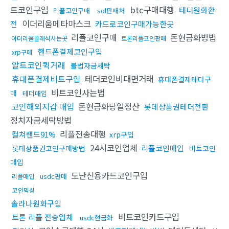
트코인구입
btc구매대행
태더원화환
리플코인구매
sol판매처
이더리움메타마스크
전
카드로코인구매가능한곳
리플코인구매
돈현금화방법
이더리움클레식사는곳
트론리플코인판매
핸드폰결제코인구입
xrp구매
알트코인퀵거래
불법자금세탁
휴대폰결제비트구입
테더코인비대면거래
휴대폰결제테더구
비트코인사는법
매
테더매입
코인해외지갑 매입
돈현금화당일정산
롯데상품권테더전환
정치자금세탁방법
리플전송대행
컬쳐랜드91%
xrp구입
24시코인업체
리플코인매입
롯데상품권코인구매방법
비트코인
매입
도난신용카드코인구입
usdc판매
리플매입
코인믹싱
솔라나원화구입
비트코인카드구입
트론 리플 전송업체
usdc현금화