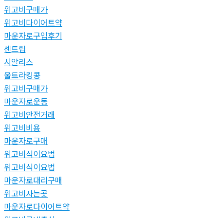
위고비구매가
위고비다이어트약
마운자로구입후기
센트립
시알리스
울트라킹콩
위고비구매가
마운자로운동
위고비안전거래
위고비비용
마운자로구매
위고비식이요법
위고비식이요법
마운자로대리구매
위고비사는곳
마운자로다이어트약