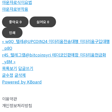
마운자로식이요법
마운자로부작용
좋아요
0
싫어요
0
인쇄
«
w0Q_텔레@UPCOIN24 이더리움전송대행 이더리움구입대행
_p8O
r4S_텔레그램@bitcoinsyri 테더코인판매함 이더리움현금화
_y8M
»
목록보기
답글쓰기
글수정
글삭제
Powered by KBoard
이용약관
개인정보처리방침