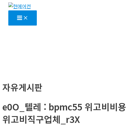
콘
텐
Main
Menu
츠
로
건
너
뛰
기
자유게시판
e0O_텔레 : bpmc55 위고비비용
위고비직구업체_r3X