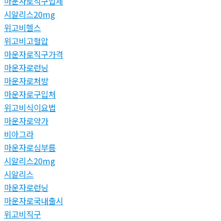
마운자로직구업체
시알리스20mg
위고비헬스
위고비고혈압
마운자로직구가격
마운자로런닝
마운자로처방
마운자로구입처
위고비식이요법
마운자로약가
비아그라
마운자로심부름
시알리스20mg
시알리스
마운자로런닝
마운자로국내출시
위고비직구