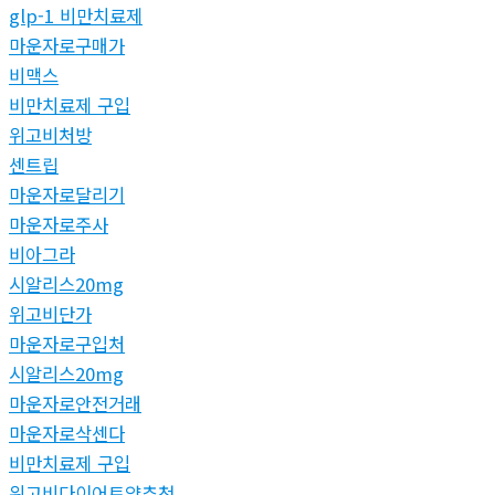
glp-1 비만치료제
마운자로구매가
비맥스
비만치료제 구입
위고비처방
센트립
마운자로달리기
마운자로주사
비아그라
시알리스20mg
위고비단가
마운자로구입처
시알리스20mg
마운자로안전거래
마운자로삭센다
비만치료제 구입
위고비다이어트약추천