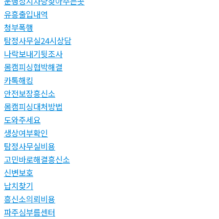
운행정지차량찾아주는곳
유흥출입내역
청부폭행
탐정사무실24시상담
나락보내기뒷조사
몸캠피싱협박해결
카톡해킹
안전보장흥신소
몸캠피싱대처방법
도와주세요
생상여부확인
탐정사무실비용
고민바로해결흥신소
신변보호
납치찾기
흥신소의뢰비용
파주심부름센터