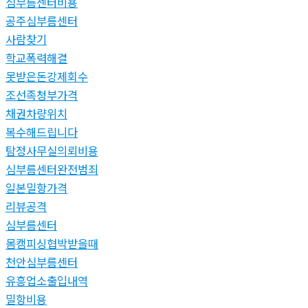
심부름센터비용
공주심부름센터
사람찾기
학교폭력해결
못받은돈강제회수
조선족청부가격
채권차량위치
복수해드립니다
탐정사무실의뢰비용
심부름센터완전범죄
일본밀항가격
리뷰공격
심부름센터
몸캠피싱협박받을때
천안심부름센터
유흥업소출입내역
밀항비용