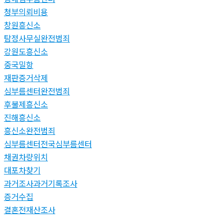
청부의뢰비용
창원흥신소
탐정사무실완전범죄
강원도흥신소
중국밀항
재판증거삭제
심부름센터완전범죄
후불제흥신소
진해흥신소
흥신소완전범죄
심부름센터전국심부름센터
채권차량위치
대포차찾기
과거조사과거기록조사
증거수집
결혼전재산조사