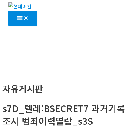
콘
텐
Main
Menu
츠
로
건
너
뛰
기
자유게시판
s7D_텔레:BSECRET7 과거기록
조사 범죄이력열람_s3S