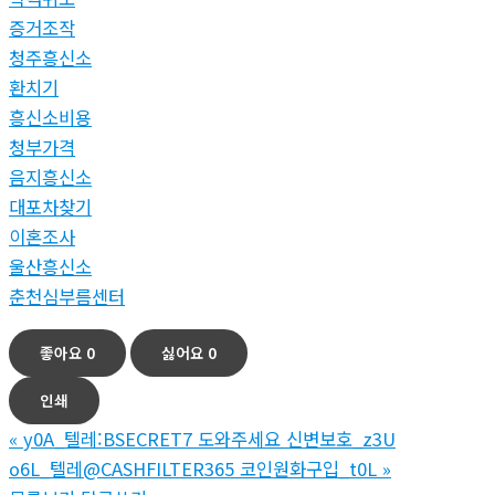
증거조작
청주흥신소
환치기
흥신소비용
청부가격
음지흥신소
대포차찾기
이혼조사
울산흥신소
춘천심부름센터
좋아요
0
싫어요
0
인쇄
«
y0A_텔레:BSECRET7 도와주세요 신변보호_z3U
o6L_텔레@CASHFILTER365 코인원화구입_t0L
»