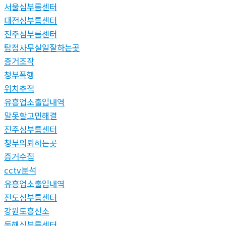
서울심부름센터
대전심부름센터
진주심부름센터
탐정사무실일잘하는곳
증거조작
청부폭행
위치추적
유흥업소출입내역
말못할고민해결
진주심부름센터
청부의뢰하는곳
증거수집
cctv분석
유흥업소출입내역
진도심부름센터
강원도흥신소
동해심부름센터