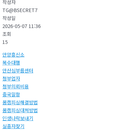
작성자
TG@BSECRET7
작성일
2026-05-07 11:36
조회
15
안양흥신소
복수대행
안산심부름센터
청부업자
청부의뢰비용
중국밀항
몸캠피싱해결방법
몸캠피싱대처방법
인생나락보내기
실종자찾기