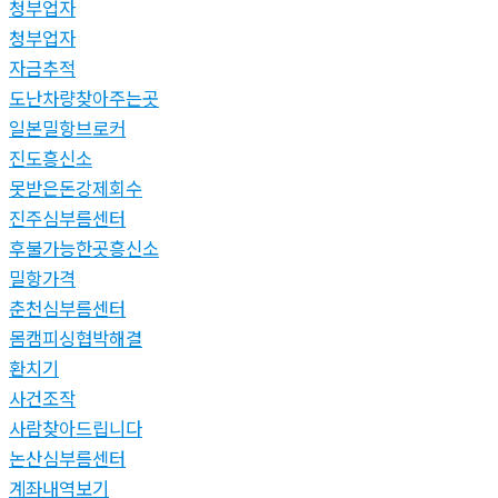
청부업자
청부업자
자금추적
도난차량찾아주는곳
일본밀항브로커
진도흥신소
못받은돈강제회수
진주심부름센터
후불가능한곳흥신소
밀항가격
춘천심부름센터
몸캠피싱협박해결
환치기
사건조작
사람찾아드립니다
논산심부름센터
계좌내역보기