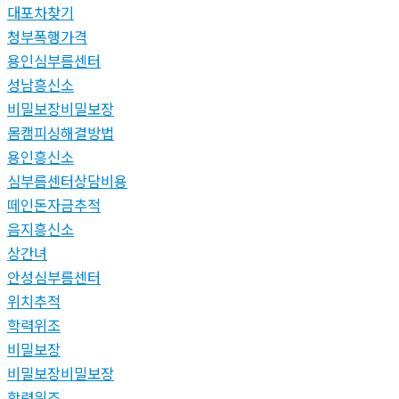
대포차찾기
청부폭행가격
용인심부름센터
성남흥신소
비밀보장비밀보장
몸캠피싱해결방법
용인흥신소
심부름센터상담비용
떼인돈자금추적
음지흥신소
상간녀
안성심부름센터
위치추적
학력위조
비밀보장
비밀보장비밀보장
학력위조