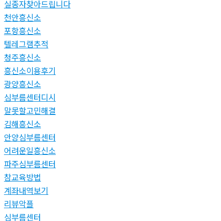
실종자찾아드립니다
천안흥신소
포항흥신소
텔레그램추적
청주흥신소
흥신소이용후기
광양흥신소
심부름센터디시
말못할고민해결
김해흥신소
안양심부름센터
어려운일흥신소
파주심부름센터
참교육방법
계좌내역보기
리뷰악플
심부름센터