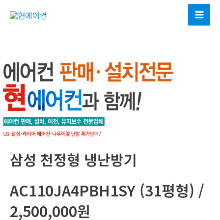
콘
텐
Mai
츠
Men
로
건
너
뛰
기
삼성 천정형 냉난방기
AC110JA4PBH1SY (31평형) /
2,500,000원